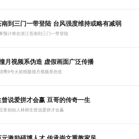
苍南到三门一带登陆 台风强度维持或略有减弱
豚预计将在浙江苍南到三门一带登陆
撞月视频系伪造 虚假画面广泛传播
猎鹰9号火箭残骸撞月视频系伪造
曾说爱拼才会赢 豆哥的传奇一生
豆浆创始人林炳生曾说爱拼才会赢
元激励硕博人才 传承崇文重教家风