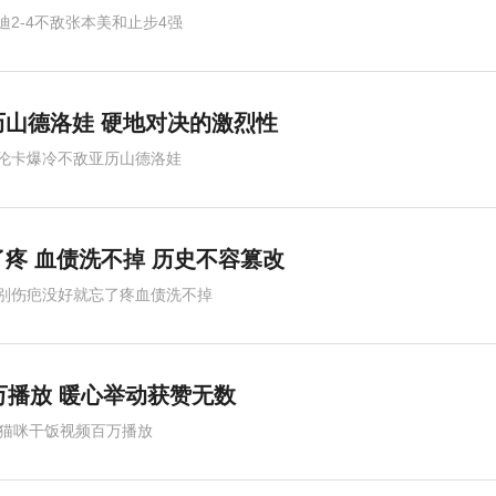
迪2-4不敌张本美和止步4强
山德洛娃 硬地对决的激烈性
伦卡爆冷不敌亚历山德洛娃
疼 血债洗不掉 历史不容篡改
别伤疤没好就忘了疼血债洗不掉
万播放 暖心举动获赞无数
秒猫咪干饭视频百万播放