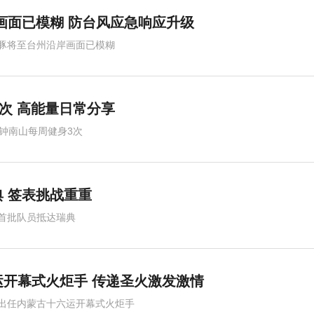
画面已模糊 防台风应急响应升级
豚将至台州沿岸画面已模糊
3次 高能量日常分享
岁钟南山每周健身3次
 签表挑战重重
首批队员抵达瑞典
开幕式火炬手 传递圣火激发激情
出任内蒙古十六运开幕式火炬手