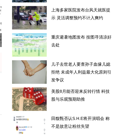
上海多家医院发布台风天就医提
示 灵活调整预约不计入爽约
重庆避暑地图发布 按图寻清凉好
提示 灵活调整预约不计入爽约
重
去处
儿子去世老人要查孙子血缘儿媳
拒绝 未成年人利益最大化原则引
发争议
美股8月能否迎来反转行情 科技
股与乐观预期助推
田馥甄否认S.H.E将开演唱会 称
不是故意让粉丝失望