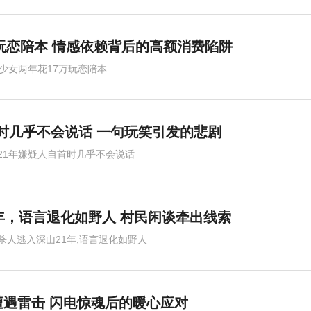
万玩恋陪本 情感依赖背后的高额消费陷阱
岁少女两年花17万玩恋陪本
首时几乎不会说话 一句玩笑引发的悲剧
21年嫌疑人自首时几乎不会说话
年，语言退化如野人 村民闲谈牵出线索
杀人逃入深山21年,语言退化如野人
遇雷击 闪电惊魂后的暖心应对