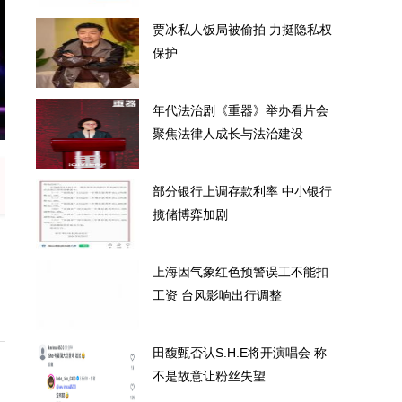
贾冰私人饭局被偷拍 力挺隐私权
保护
年代法治剧《重器》举办看片会
拍 力挺隐私权保护
年代法治剧《
聚焦法律人成长与法治建设
部分银行上调存款利率 中小银行
揽储博弈加剧
上海因气象红色预警误工不能扣
工资 台风影响出行调整
田馥甄否认S.H.E将开演唱会 称
不是故意让粉丝失望