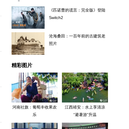
《匹诺曹的谎言：完全版》登陆
Switch2
沧海桑田：一百年前的古建筑老
照片
精彩图片
河南社旗：葡萄丰收果农
江西靖安：水上享清凉
乐
“避暑游”升温