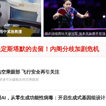
应提升至Ⅱ级
贾冰私人饭局被偷
国乒连续两站无缘冠军 张本兄妹携手登顶
决定斯塔默的去留！内阁分歧加剧危机
空乘眼部 飞行安全再引关注
讲述可乐爆瓶击伤空乘眼部
AI，从零生成功能性病毒：开启生成式基因组设计