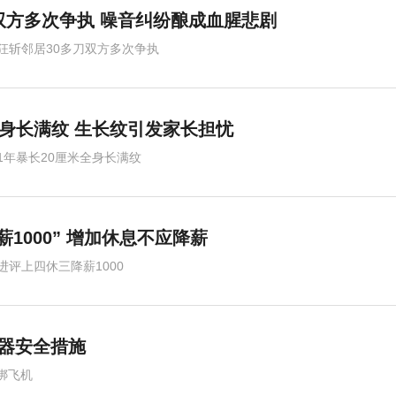
双方多次争执 噪音纠纷酿成血腥悲剧
狂斩邻居30多刀双方多次争执
全身长满纹 生长纹引发家长担忧
1年暴长20厘米全身长满纹
1000” 增加休息不应降薪
进评上四休三降薪1000
空器安全措施
绑飞机