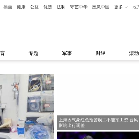
插画
健康
公益
优选
法制
守艺中华
应急中国
更多
地
育
专题
军事
财经
滚动
上海因气象红色预警误工不能扣工资 台风
影响出行调整