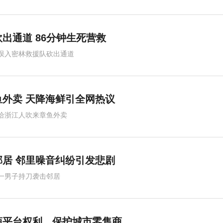
出通道 86分钟生死营救
误入密林救援队砍出通道
外卖 天降海鲜引全网热议
给浙江人吹来章鱼外卖
居 邻里噪音纠纷引发悲剧
一男子持刀袭击邻居
商平台权利，保护城市零售商