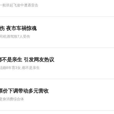
一航班起飞途中遭遇雷击
受伤 夜市车祸惊魂
岁司机酒驾致7人受伤
都不是亲生 引发网友热议
结婚8年育3女,都不是亲生
票价下调带动多元营收
变身消费综合体