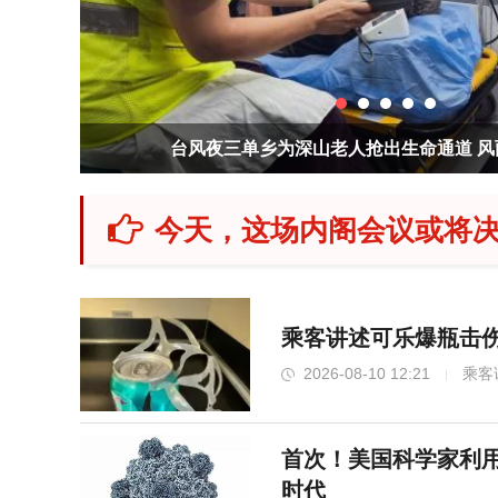
上海中心城区暴雨预警升级为橙色 防汛响
今天，这场内阁会议或将
乘客讲述可乐爆瓶击伤
2026-08-10 12:21
乘客
首次！美国科学家利用
时代