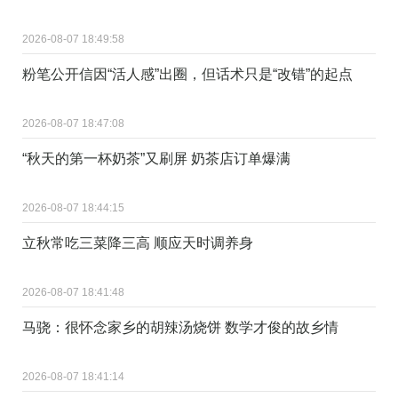
2026-08-07 18:49:58
粉笔公开信因“活人感”出圈，但话术只是“改错”的起点
2026-08-07 18:47:08
“秋天的第一杯奶茶”又刷屏 奶茶店订单爆满
2026-08-07 18:44:15
立秋常吃三菜降三高 顺应天时调养身
2026-08-07 18:41:48
马骁：很怀念家乡的胡辣汤烧饼 数学才俊的故乡情
2026-08-07 18:41:14