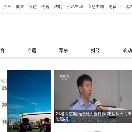
插画
健康
公益
优选
法制
守艺中华
应急中国
更多
地
育
专题
军事
财经
滚动
21楼高空抛物嫌疑人被行拘 花盆从天而降
险酿祸