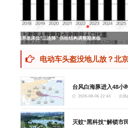
明日之星冠军杯：上海U17战平河床U17 
电动车头盔没地儿放？北京
台风白海豚进入48小
2026-08-06 22:43
台风
灭蚊“黑科技”解锁市