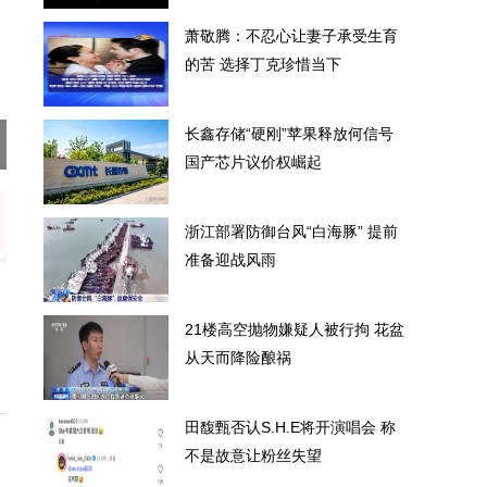
萧敬腾：不忍心让妻子承受生育
的苦 选择丁克珍惜当下
长鑫存储“硬刚”苹果释放何信号
生育的苦 选择丁克珍惜当下
长鑫存储“
国产芯片议价权崛起
浙江部署防御台风“白海豚” 提前
准备迎战风雨
21楼高空抛物嫌疑人被行拘 花盆
从天而降险酿祸
田馥甄否认S.H.E将开演唱会 称
不是故意让粉丝失望