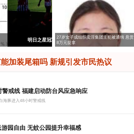
27岁女子成组织卖淫集团主犯被通缉 悬赏
青训对决精彩纷呈
萧敬腾：不忍心让妻子承受
8万元捉拿
能加装尾箱吗 新规引发市民热议
时警戒线 福建启动防台风应急响应
白海豚进入48小时警戒线
民游园自由 无蚊公园提升幸福感