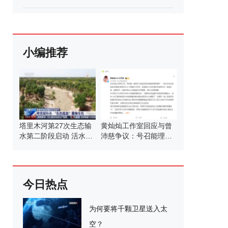
小编推荐
塔里木河第27次生态输
黄灿灿工作室回应与曾
水第二阶段启动 活水滋
沛慈争议：号召能理智
养绿洲
发言
今日热点
为何要将千颗卫星送入太
空？