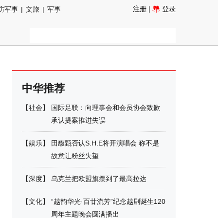
注册
|
登录
防军事
|
文旅
|
军事
中华推荐
【
社会
】
国际足联：向理事会和会员协会致歉
承认提案推进失误
【
娱乐
】
田馥甄否认S.H.E将开演唱会 称不是
故意让粉丝失望
【
深度
】
乌克兰把欧盟旗摆到了最高拉达
【
文化
】
“越韵华光·百廿流芳”纪念越剧诞生120
周年主题晚会圆满播出