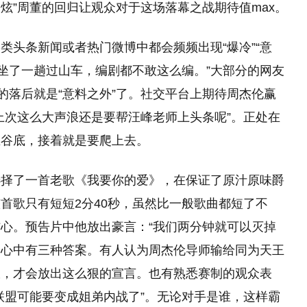
酷炫”周董的回归让观众对于这场落幕之战期待值max。
类头条新闻或者热门微博中都会频频出现“爆冷”“意
佛坐了一趟过山车，编剧都不敢这么编。”大部分的网友
的落后就是“意料之外”了。社交平台上期待周杰伦赢
上次这么大声浪还是要帮汪峰老师上头条呢”。正处在
在谷底，接着就是要爬上去。
选择了一首老歌《我要你的爱》，在保证了原汁原味爵
首歌只有短短2分40秒，虽然比一般歌曲都短了不
心。预告片中他放出豪言：“我们两分钟就可以灭掉
观众心中有三种答案。有人认为周杰伦导师输给同为天王
敌，才会放出这么狠的宣言。也有熟悉赛制的观众表
联盟可能要变成姐弟内战了”。无论对手是谁，这样霸