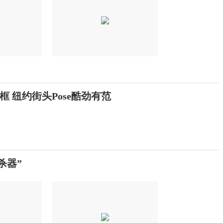
 纽约街头Pose酷劲有范
杀器”