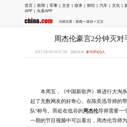
首页
|
新闻
|
军事
|
文史
|
政务
|
财经
|
汽车
|
文化
|
APP
|
头条APP
当前位置：
新闻
>
滚动
> 正文
周杰伦豪言2分钟灭对
2017-09-08 09:07:58
国际在线
参与评论(
)人
本周五，《中国新歌声》将进行大淘
起了无数网友的好奇心。在陈奕迅导师的带
队”称号。而处在低谷的
周杰伦
导师需要一个
一期的节目视频中可以看出，周杰伦导师为