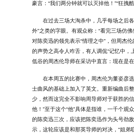
豪言：“我们两分钟就可以灭掉他！”“狂拽
在过去三场大淘杀中，几乎每场之后各
外”之类的字眼。有观众称：“看完三场仿
对陈奕迅的领先表示“情理之中”，但周杰伦
的声势之高令人咋舌，有人调侃“记忆中，
低谷的周杰伦导师在采访中直言：现在是
在本周五的比赛中，周杰伦为董姿彦
士曲风的基础上加入了英文。重新编曲后整
少，然而这完全不影响周导师对于获胜的信
他！”至于这个“他”具体是指谁，一千个
的陈奕迅三次，应该把陈奕迅作为头号劲
示，这轮应该是和那英导师的对决，“姐弟