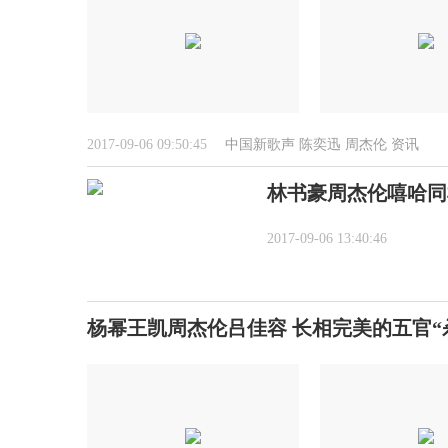
2017-09-06 09:50:45
中国新歌声
陈奕迅
周杰伦
资讯
林书豪周杰伦嘻哈同框
2017-09-06 13:40:46
杨幂王凯周杰伦吕佳容 长相完美的五官“