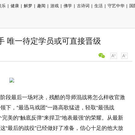
娱乐
|
健康
|
解梦
|
趣闻
|
游戏
|
佛学
|
古诗词
|
生活
|
守艺中华
|
国
手 唯一待定学员或可直接晋级
杀阶段最后一场对决，残酷的导师混战将怎么样收官激
领下，“最迅马戏团”一路高歌猛进，轻取“最强战
完美的“触底反弹”来捍卫“地表最强”的荣耀。从最新
这“最后的战役”已经做好了准备，信心十足的他大放