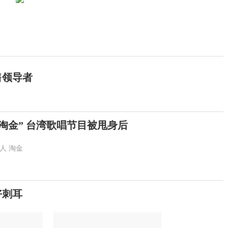
售领导者
淘金” 台湾歌唱节目被甩身后
人
淘金
好刺耳