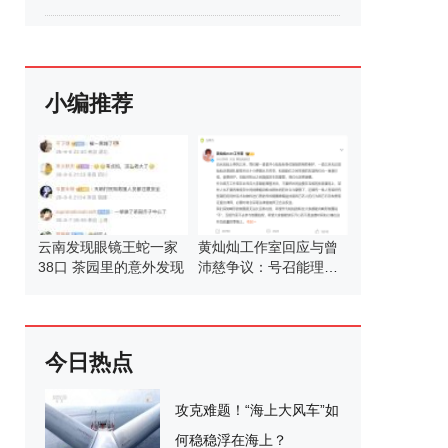
小编推荐
云南发现眼镜王蛇一家
黄灿灿工作室回应与曾
38口 茶园里的意外发现
沛慈争议：号召能理智
发言
今日热点
攻克难题！“海上大风车”如
何稳稳浮在海上？