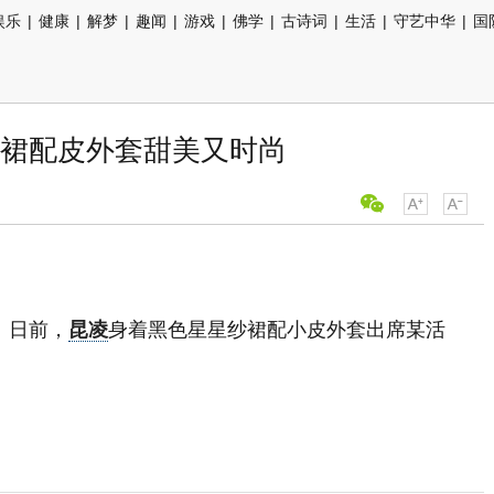
娱乐
|
健康
|
解梦
|
趣闻
|
游戏
|
佛学
|
古诗词
|
生活
|
守艺中华
|
国
裙配皮外套甜美又时尚
）日前，
昆凌
身着黑色星星纱裙配小皮外套出席某活