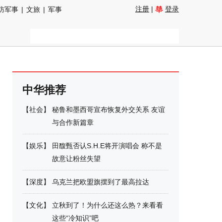
注册
|
登录
防军事
|
文旅
|
军事
中华推荐
【
社会
】
秘鲁和墨西哥宣布恢复外交关系 友谊
与合作新篇章
【
娱乐
】
田馥甄否认S.H.E将开演唱会 称不是
故意让粉丝失望
【
深度
】
乌克兰把欧盟旗摆到了最高拉达
【
文化
】
立秋到了！为什么还这么热？来看看
这些“冷知识”吧