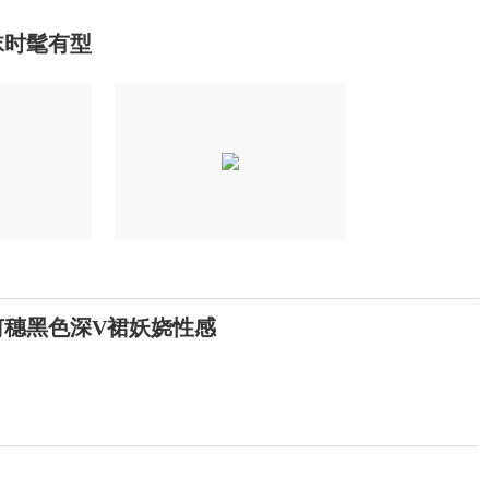
袜时髦有型
何穗黑色深V裙妖娆性感