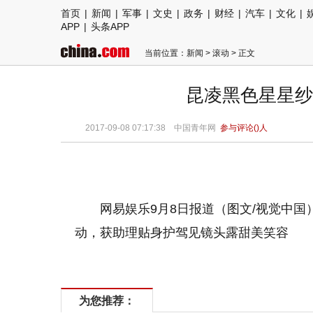
首页
|
新闻
|
军事
|
文史
|
政务
|
财经
|
汽车
|
文化
|
APP
|
头条APP
当前位置：
新闻
>
滚动
> 正文
昆凌黑色星星纱
2017-09-08 07:17:38
中国青年网
参与评论(
)人
网易娱乐9月8日报道（图文/视觉中国
动，获助理贴身护驾见镜头露甜美笑容
为您推荐：