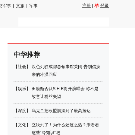
注册
|
登录
防军事
|
文旅
|
军事
中华推荐
【
社会
】
以色列驻成都总领事馆关闭 告别信换
来的冷漠回应
【
娱乐
】
田馥甄否认S.H.E将开演唱会 称不是
故意让粉丝失望
【
深度
】
乌克兰把欧盟旗摆到了最高拉达
【
文化
】
立秋到了！为什么还这么热？来看看
这些“冷知识”吧