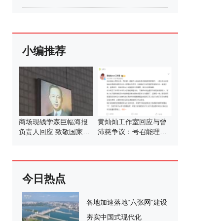
小编推荐
商场现钱学森巨幅海报
黄灿灿工作室回应与曾
负责人回应 致敬国家脊
沛慈争议：号召能理智
梁
发言
今日热点
各地加速落地“六张网”建设
夯实中国式现代化