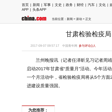
首页
|
新闻
|
军事
|
文史
|
政务
|
财经
|
汽车
|
文化
|
APP
|
头条APP
当前位置：
新闻
>
滚动
> 正文
甘肃检验检疫局 
2017-09-07 09:57:17
中国青年网
参与评论(
)人
兰州晚报讯（记者任泽昕见习记者周靖
启动2017年甘肃省“质量月”活动。今年
一个月活动中，省检验检疫局将从5个方面2
进建设质量强国。
为您推荐：