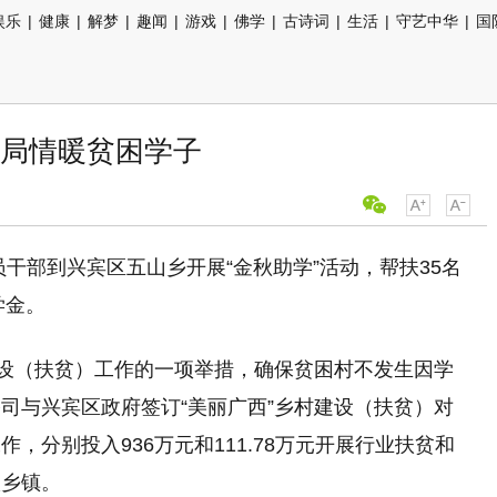
娱乐
|
健康
|
解梦
|
趣闻
|
游戏
|
佛学
|
古诗词
|
生活
|
守艺中华
|
国
局情暖贫困学子
干部到兴宾区五山乡开展“金秋助学”活动，帮扶35名
学金。
建设（扶贫）工作的一项举措，确保贫困村不发生因学
司与兴宾区政府签订“美丽广西”乡村建设（扶贫）对
，分别投入936万元和111.78万元开展行业扶贫和
扶乡镇。