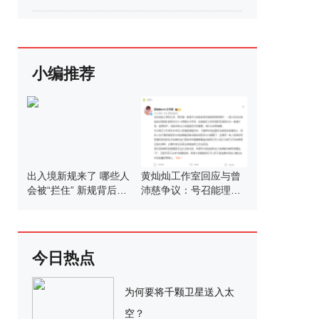
小编推荐
出入境新规来了 哪些人
黄灿灿工作室回应与曾
会被“拦住” 新规背后的
沛慈争议：号召能理智
考量
发言
今日热点
为何要将千颗卫星送入太
空？