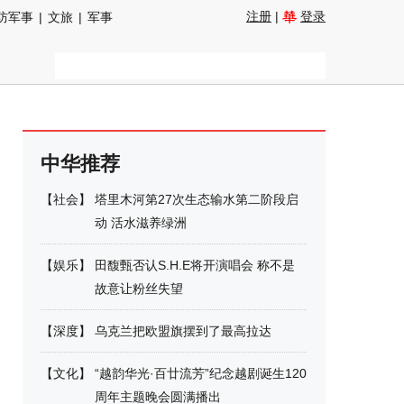
注册
|
登录
防军事
|
文旅
|
军事
中华推荐
【
社会
】
塔里木河第27次生态输水第二阶段启
动 活水滋养绿洲
【
娱乐
】
田馥甄否认S.H.E将开演唱会 称不是
故意让粉丝失望
【
深度
】
乌克兰把欧盟旗摆到了最高拉达
【
文化
】
“越韵华光·百廿流芳”纪念越剧诞生120
周年主题晚会圆满播出