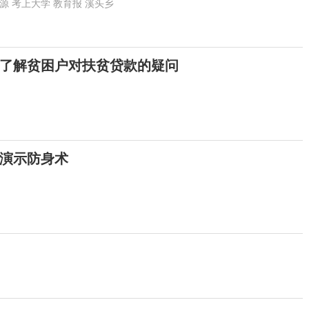
源
考上大学
教育报
溪头乡
了解贫困户对扶贫贷款的疑问
演示防身术