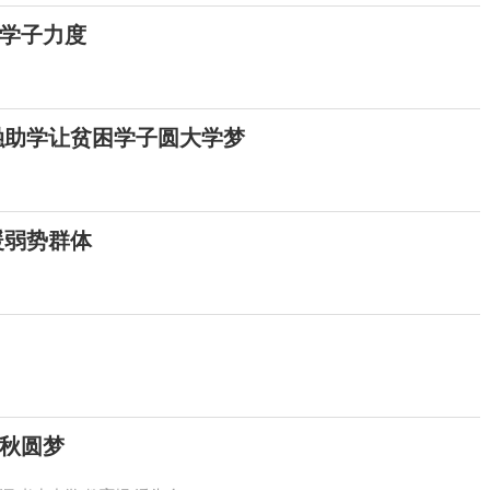
学子力度
融助学让贫困学子圆大学梦
暖弱势群体
秋圆梦