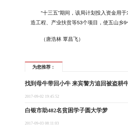
“十三五”期间，该局计划投入资金用
造工程、产业扶贫等53个项目，使五山乡9
（唐浩林 覃昌飞）
为您推荐：
找到母牛带回小牛 来宾警方追回被盗耕
2017-09-02 19:45:52
白银市助482名贫困学子圆大学梦
2017-09-03 08:11:03