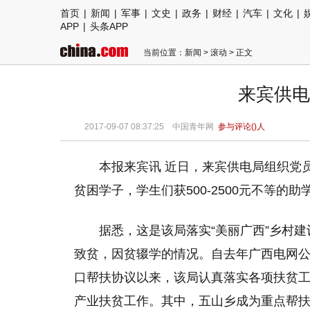
首页
|
新闻
|
军事
|
文史
|
政务
|
财经
|
汽车
|
文化
|
APP
|
头条APP
当前位置：
新闻
>
滚动
> 正文
来宾供电
2017-09-07 08:37:25
中国青年网
参与评论(
)人
本报来宾讯 近日，来宾供电局组织党员
贫困学子，学生们获500-2500元不等的助
据悉，这是该局落实“美丽广西”乡村
致贫，因贫辍学的情况。自去年广西电网公
口帮扶协议以来，该局认真落实各项扶贫工作
产业扶贫工作。其中，五山乡成为重点帮