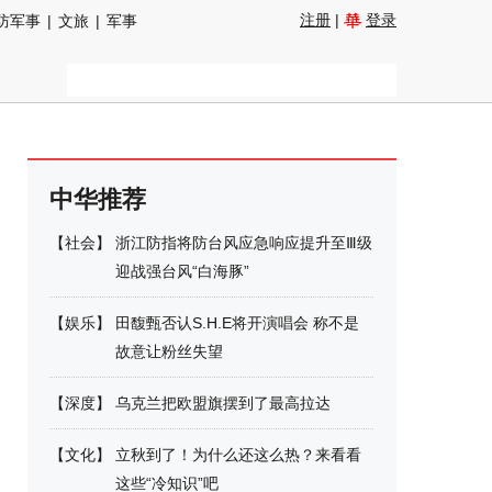
注册
|
登录
防军事
|
文旅
|
军事
中华推荐
【
社会
】
浙江防指将防台风应急响应提升至Ⅲ级
迎战强台风“白海豚”
【
娱乐
】
田馥甄否认S.H.E将开演唱会 称不是
故意让粉丝失望
【
深度
】
乌克兰把欧盟旗摆到了最高拉达
【
文化
】
立秋到了！为什么还这么热？来看看
这些“冷知识”吧