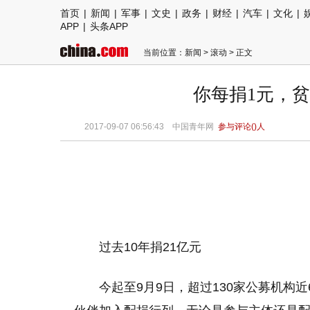
首页
|
新闻
|
军事
|
文史
|
政务
|
财经
|
汽车
|
文化
|
APP
|
头条APP
当前位置：
新闻
>
滚动
> 正文
你每捐1元，
2017-09-07 06:56:43
中国青年网
参与评论(
)人
过去10年捐21亿元
今起至9月9日，超过130家公募机构近