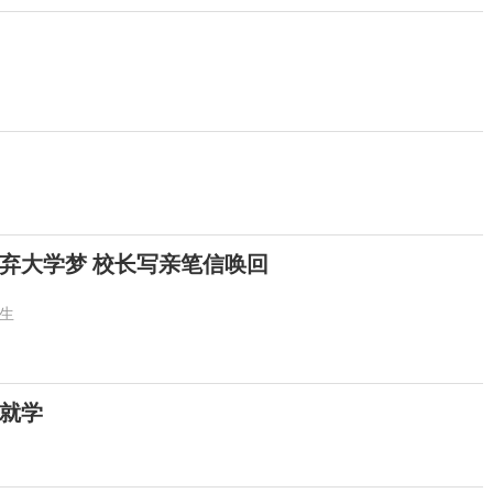
弃大学梦 校长写亲笔信唤回
生
生就学