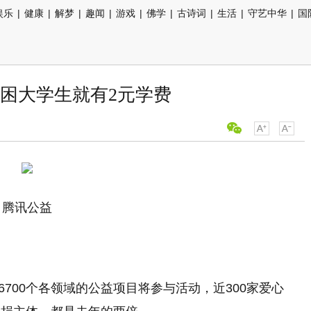
娱乐
|
健康
|
解梦
|
趣闻
|
游戏
|
佛学
|
古诗词
|
生活
|
守艺中华
|
国
贫困大学生就有2元学费
腾讯公益
6700个各领域的公益项目将参与活动，近300家爱心