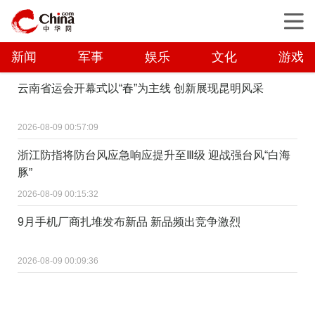
新闻
军事
娱乐
文化
游戏
云南省运会开幕式以“春”为主线 创新展现昆明风采
2026-08-09 00:57:09
浙江防指将防台风应急响应提升至Ⅲ级 迎战强台风“白海
豚”
2026-08-09 00:15:32
9月手机厂商扎堆发布新品 新品频出竞争激烈
2026-08-09 00:09:36