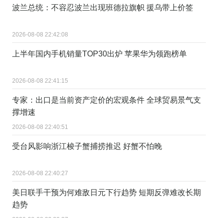
波兰总统：不容忍波兰出现班德拉旗帜 援乌带上价签
2026-08-08 22:42:08
上半年国内手机销量TOP30出炉 苹果华为领跑榜单
2026-08-08 22:41:15
专家：出口是当前资产定价的宏观条件 全球贸易景气支
撑增速
2026-08-08 22:40:51
受台风影响浙江梭子蟹捕捞推迟 好蟹不怕晚
2026-08-08 22:40:27
美日联手干预为何难敌日元下行趋势 短期反弹难改长期
趋势