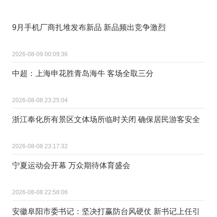
9月手机厂商扎堆发布新品 新品频出竞争激烈
2026-08-09 00:09:36
中超：上海申花胜青岛海牛 客场全取三分
2026-08-08 23:25:04
浙江奉化所有景区文体场所临时关闭 确保居民游客安全
2026-08-08 23:17:32
宁夏运动会开幕 万众期待体育盛会
2026-08-08 22:58:06
安徽阜阳市委书记：坚决打赢防台风硬仗 新书记上任引