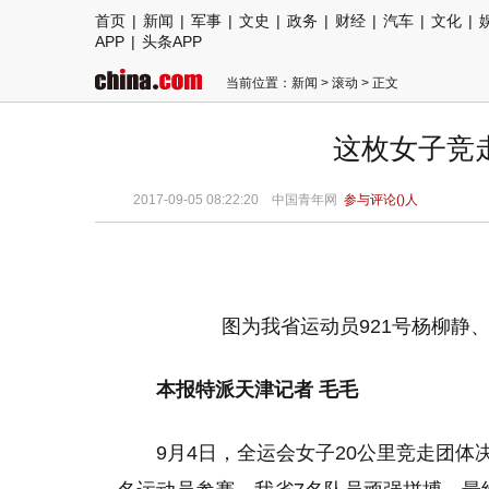
首页
|
新闻
|
军事
|
文史
|
政务
|
财经
|
汽车
|
文化
|
APP
|
头条APP
当前位置：
新闻
>
滚动
> 正文
这枚女子竞
2017-09-05 08:22:20
中国青年网
参与评论(
)人
图为我省运动员921号杨柳静、
本报特派天津记者 毛毛
9月4日，全运会女子20公里竞走团体