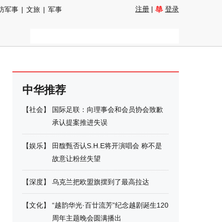
注册
|
登录
防军事
|
文旅
|
军事
中华推荐
【
社会
】
国际足联：向理事会和会员协会致歉
承认提案推进失误
【
娱乐
】
田馥甄否认S.H.E将开演唱会 称不是
故意让粉丝失望
【
深度
】
乌克兰把欧盟旗摆到了最高拉达
【
文化
】
“越韵华光·百廿流芳”纪念越剧诞生120
周年主题晚会圆满播出