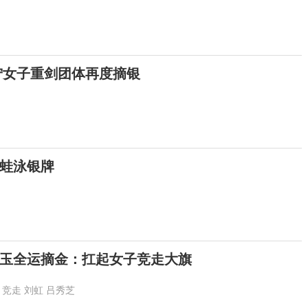
宁女子重剑团体再度摘银
蛙泳银牌
玉全运摘金：扛起女子竞走大旗
竞走
刘虹
吕秀芝