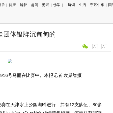
娱乐
|
健康
|
解梦
|
趣闻
|
游戏
|
佛学
|
古诗词
|
生活
|
守艺中华
|
国
走团体银牌沉甸甸的
916号马丽在比赛中。本报记者 袁景智摄
决赛在天津水上公园湖畔进行，共有12支队伍、80多