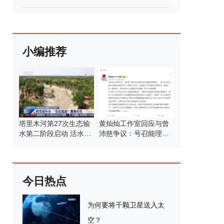
小编推荐
塔里木河第27次生态输
黄灿灿工作室回应与曾
水第二阶段启动 活水滋
沛慈争议：号召能理智
养绿洲
发言
今日热点
为何要将千颗卫星送入太
空？