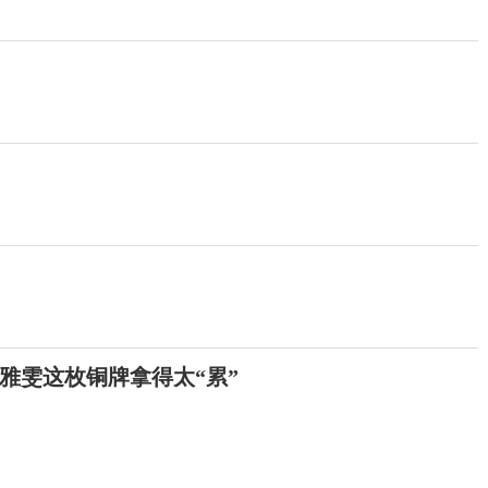
侯雅雯这枚铜牌拿得太“累”