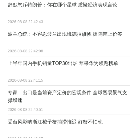
舒默怒斥特朗普：你在哪个星球 质疑经济表现言论
2026-08-08 22:42:43
波兰总统：不容忍波兰出现班德拉旗帜 援乌带上价签
2026-08-08 22:42:08
上半年国内手机销量TOP30出炉 苹果华为领跑榜单
2026-08-08 22:41:15
专家：出口是当前资产定价的宏观条件 全球贸易景气支
撑增速
2026-08-08 22:40:51
受台风影响浙江梭子蟹捕捞推迟 好蟹不怕晚