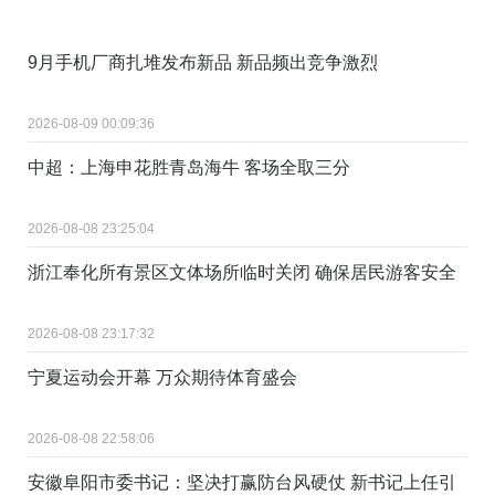
9月手机厂商扎堆发布新品 新品频出竞争激烈
2026-08-09 00:09:36
中超：上海申花胜青岛海牛 客场全取三分
2026-08-08 23:25:04
浙江奉化所有景区文体场所临时关闭 确保居民游客安全
2026-08-08 23:17:32
宁夏运动会开幕 万众期待体育盛会
2026-08-08 22:58:06
安徽阜阳市委书记：坚决打赢防台风硬仗 新书记上任引