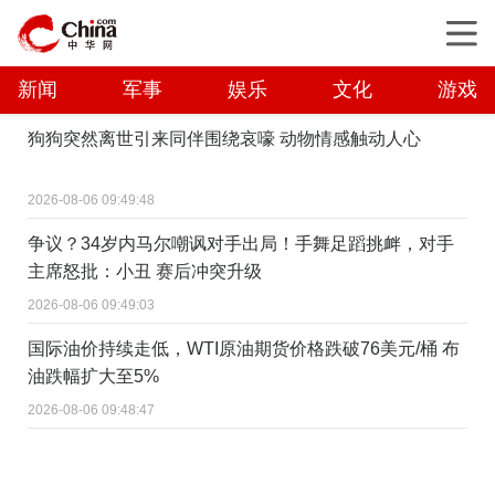
新闻
军事
娱乐
文化
游戏
狗狗突然离世引来同伴围绕哀嚎 动物情感触动人心
2026-08-06 09:49:48
争议？34岁内马尔嘲讽对手出局！手舞足蹈挑衅，对手
主席怒批：小丑 赛后冲突升级
2026-08-06 09:49:03
国际油价持续走低，WTI原油期货价格跌破76美元/桶 布
油跌幅扩大至5%
2026-08-06 09:48:47