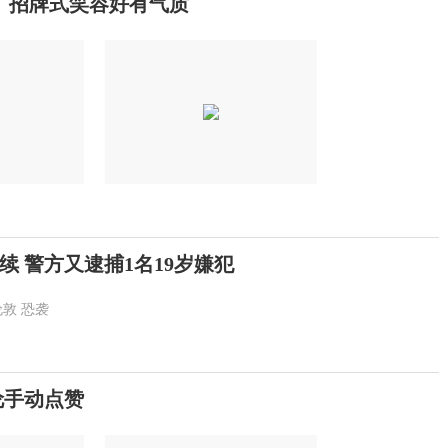
了 招牌式笑容好有气质
 警方又逮捕1名19岁嫌犯
伦敦
恐袭
伦手动点赞