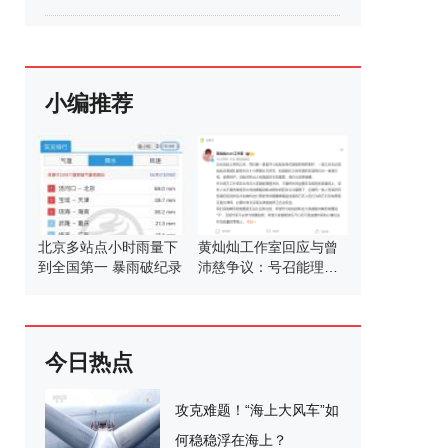
小编推荐
北京多站点小时雨量下
黄灿灿工作室回应与曾
到全国第一 暴雨破纪录
沛慈争议：号召能理智
发言
今日热点
攻克难题！“海上大风车”如
何稳稳浮在海上？