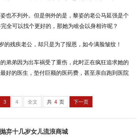
黎姿也不列外。但是例外的是，黎姿的老公马延强是个
件完全可以找个更好的，那她为啥会以身相许呢？
姿的弟弟因为出车祸受了重伤，此时正在疯狂追求她的
排最好的医生，垫付巨额的医药费，甚至亲自跑到医院
3
4
全文
共
4
页
下一页
，抛弃十几岁女儿流浪商城