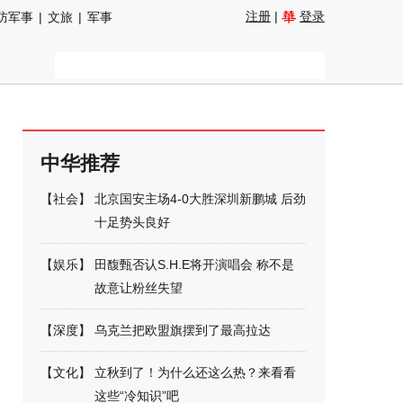
注册
|
登录
防军事
|
文旅
|
军事
中华推荐
【
社会
】
北京国安主场4-0大胜深圳新鹏城 后劲
十足势头良好
【
娱乐
】
田馥甄否认S.H.E将开演唱会 称不是
故意让粉丝失望
【
深度
】
乌克兰把欧盟旗摆到了最高拉达
【
文化
】
立秋到了！为什么还这么热？来看看
这些“冷知识”吧