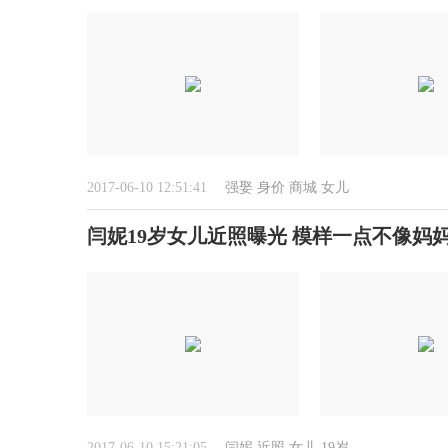
2017-06-10 12:51:41
强娶
身价
商城
女儿
闫妮19岁女儿近照曝光 模样一点不像妈
2017-06-10 15:21:05
闫妮
近照
女儿
19岁