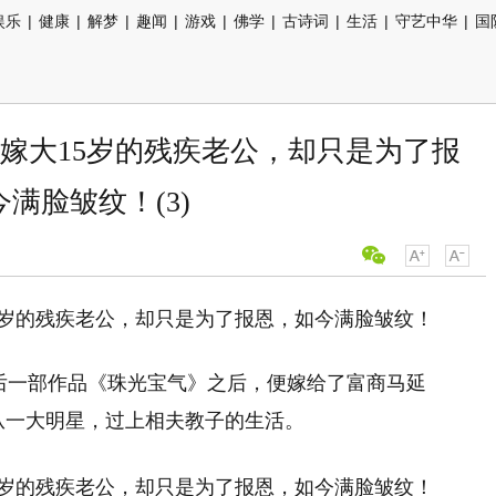
娱乐
|
健康
|
解梦
|
趣闻
|
游戏
|
佛学
|
古诗词
|
生活
|
守艺中华
|
国
岁嫁大15岁的残疾老公，却只是为了报
满脸皱纹！(3)
最后一部作品《珠光宝气》之后，便嫁给了富商马延
。从一大明星，过上相夫教子的生活。