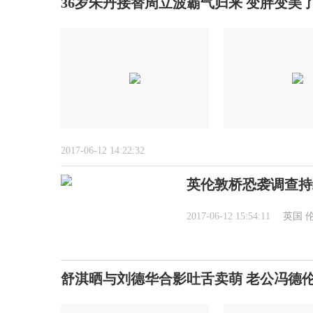
36岁朱丹接替周立波霸气归来 变胖变美
2017-06-12 14:22:32
英伦敦桥恐袭调查持续
2017-06-12 15:54:11
英国
舒淇晒与刘德华合影吐舌卖萌 老公冯德