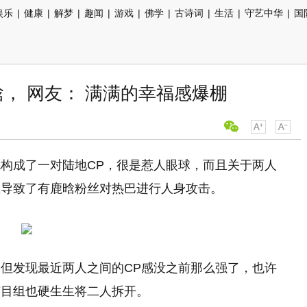
娱乐
|
健康
|
解梦
|
趣闻
|
游戏
|
佛学
|
古诗词
|
生活
|
守艺中华
|
国
， 网友： 满满的幸福感爆棚
构成了一对陆地CP，很是惹人眼球，而且关于两人
至导致了有鹿晗粉丝对热巴进行人身攻击。
但发现最近两人之间的CP感没之前那么强了，也许
节目组也硬生生将二人拆开。