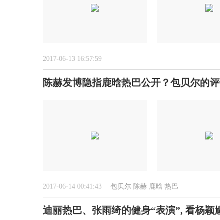
2017-06-13 16:57:59
陈赫发博隐指鹿晗热巴公开？包贝尔的评
2017-06-14 00:41:43
包贝尔
陈赫
鹿晗
热巴
迪丽热巴、张雨绮的健身“表演”, 看杨颖