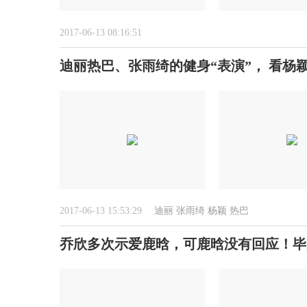
2017-06-13 08:16:51
迪丽热巴、张雨绮的健身“表演”， 看杨
2017-06-13 15:53:29
迪丽
张雨绮
杨颖
热巴
乔欣多次示爱鹿晗，可鹿晗没有回应！毕