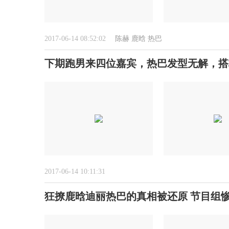
2017-06-14 08:52:02
陈赫
鹿晗
热巴
下期跑男来四位嘉宾，热巴发型无解，搭
2017-06-14 10:11:31
狂撩鹿晗迪丽热巴的真相被还原 节目组