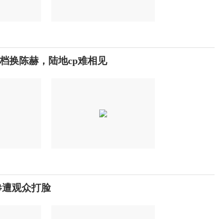
档换陈赫，陆地cp难相见
惨遭观众打脸