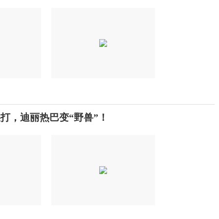
y挨打，迪丽热巴变“野兽”！