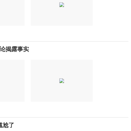
论揭露事实
尴尬了