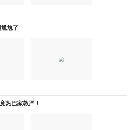
颖尴尬了
竟热巴家教严！