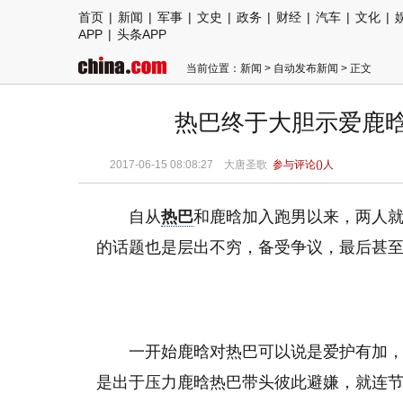
首页
|
新闻
|
军事
|
文史
|
政务
|
财经
|
汽车
|
文化
|
APP
|
头条APP
当前位置：
新闻
>
自动发布新闻
> 正文
热巴终于大胆示爱鹿晗
2017-06-15 08:08:27
大唐圣歌
参与评论(
)人
自从
热巴
和鹿晗加入跑男以来，两人就
的话题也是层出不穷，备受争议，最后甚
一开始鹿晗对热巴可以说是爱护有加，
是出于压力鹿晗热巴带头彼此避嫌，就连