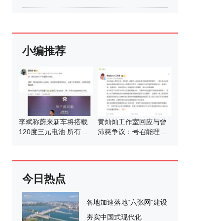
小编推荐
李斌称蔚来新车将搭载
黄灿灿工作室回应与曾
120度三元电池 所有车
沛慈争议：号召能理智
型通用
发言
今日热点
各地加速落地“六张网”建设
夯实中国式现代化