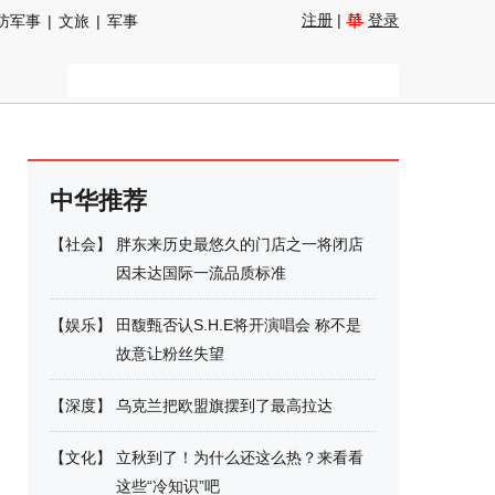
注册
|
登录
防军事
|
文旅
|
军事
中华推荐
【
社会
】
胖东来历史最悠久的门店之一将闭店
因未达国际一流品质标准
【
娱乐
】
田馥甄否认S.H.E将开演唱会 称不是
故意让粉丝失望
【
深度
】
乌克兰把欧盟旗摆到了最高拉达
【
文化
】
立秋到了！为什么还这么热？来看看
这些“冷知识”吧