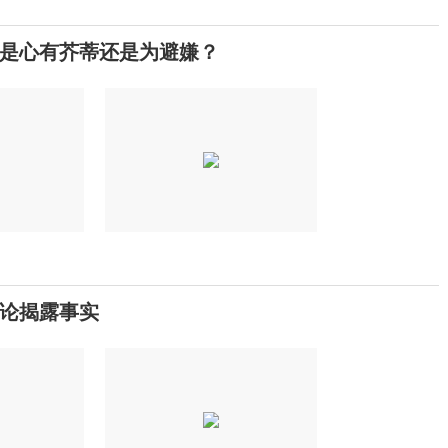
是心有芥蒂还是为避嫌？
论揭露事实