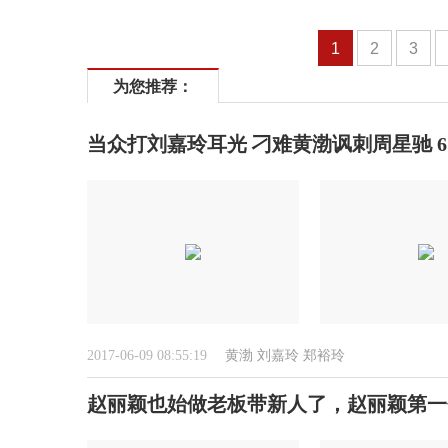
1
2
3
为您推荐：
当众打刘嘉玲耳光 刁难黄渤讽刺周星驰 6
2017-06-09 08:55:19
黄渤
刘嘉玲
郑裕玲
赵丽颖也始做老板带新人了，赵丽颖第一