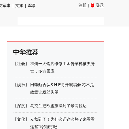
注册
|
登录
防军事
|
文旅
|
军事
中华推荐
【
社会
】
福州一火锅店维修工困传菜梯被夹身
亡，多方回应
【
娱乐
】
田馥甄否认S.H.E将开演唱会 称不是
故意让粉丝失望
【
深度
】
乌克兰把欧盟旗摆到了最高拉达
【
文化
】
立秋到了！为什么还这么热？来看看
这些“冷知识”吧