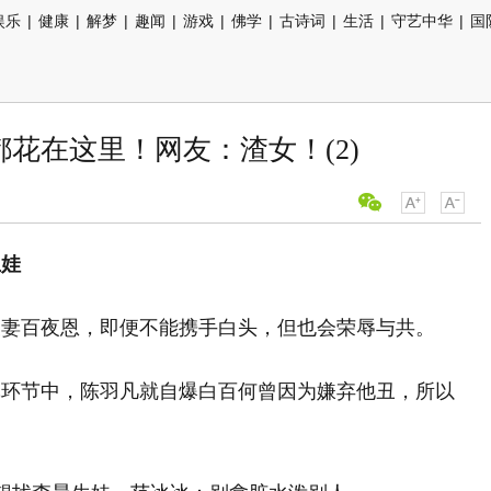
娱乐
|
健康
|
解梦
|
趣闻
|
游戏
|
佛学
|
古诗词
|
生活
|
守艺中华
|
国
花在这里！网友：渣女！(2)
生娃
夫妻百夜恩，即便不能携手白头，但也会荣辱与共。
戏环节中，陈羽凡就自爆白百何曾因为嫌弃他丑，所以