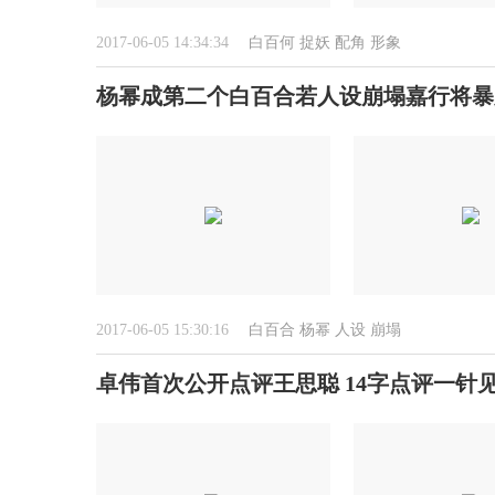
2017-06-05 14:34:34
白百何
捉妖
配角
形象
杨幂成第二个白百合若人设崩塌嘉行将暴
2017-06-05 15:30:16
白百合
杨幂
人设
崩塌
卓伟首次公开点评王思聪 14字点评一针