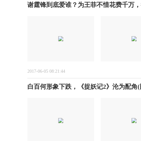
谢霆锋到底爱谁？为王菲不惜花费千万，
2017-06-05 08:21:44
白百何形象下跌，《捉妖记2》沦为配角(