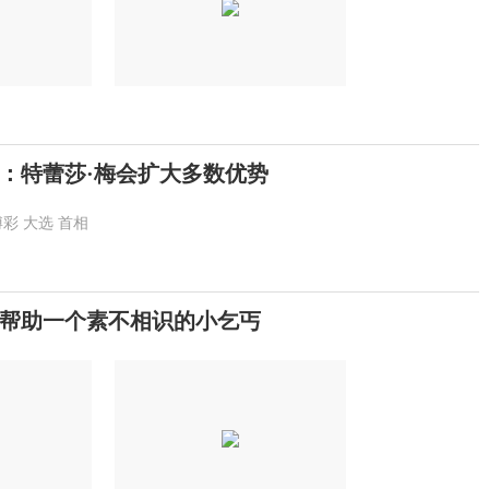
：特蕾莎·梅会扩大多数优势
博彩
大选
首相
帮助一个素不相识的小乞丐