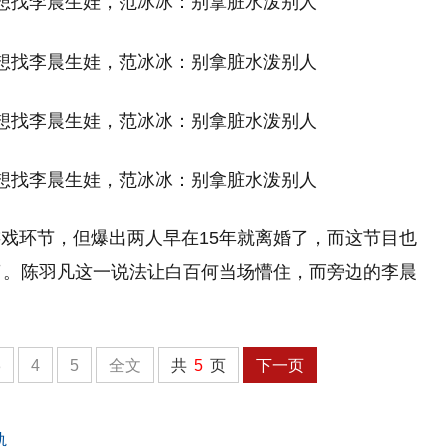
戏环节，但爆出两人早在15年就离婚了，而这节目也
了。陈羽凡这一说法让白百何当场懵住，而旁边的李晨
3
4
5
全文
共
5
页
下一页
轨