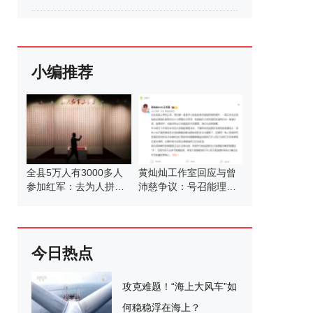
小编推荐
全县5万人有3000多人
黄灿灿工作室回应与曾
参加红军：去为人拼个
沛慈争议：号召能理智
山河安宁！ 3927个名字
发言
镌刻英雄墙
今日热点
攻克难题！“海上大风车”如
何稳稳浮在海上？