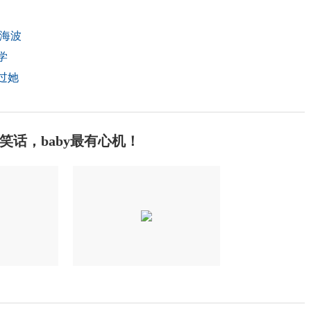
黄海波
学
过她
话，baby最有心机！