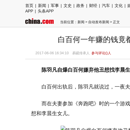
首页
|
新闻
|
军事
|
文史
|
政务
|
财经
|
汽车
|
文化
|
APP
|
头条APP
当前位置：
新闻
>
自动发布新闻
> 正文
白百何一年赚的钱竟都
2017-06-06 16:34:10
易砚传承人
参与评论(
)人
陈羽凡自爆白百何嫌弃他丑想找李晨
白百何出轨后，陈羽凡就说过，一夜
而在夫妻参加《奔跑吧》时的一个游
想和李晨生女儿。