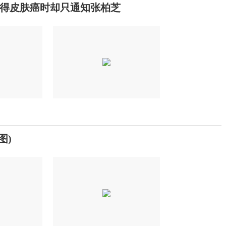
得皮肤癌时却只通知张柏芝
图)