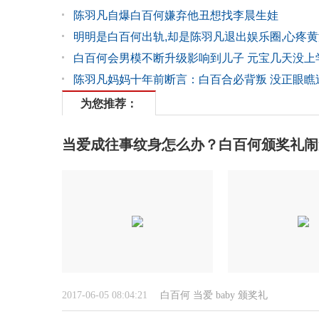
陈羽凡自爆白百何嫌弃他丑想找李晨生娃
明明是白百何出轨,却是陈羽凡退出娱乐圈,心疼
白百何会男模不断升级影响到儿子 元宝几天没上
陈羽凡妈妈十年前断言：白百合必背叛 没正眼瞧
为您推荐：
当爱成往事纹身怎么办？白百何颁奖礼闹笑
2017-06-05 08:04:21
白百何
当爱
baby
颁奖礼