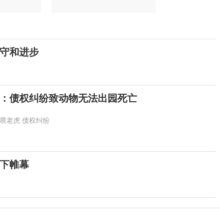
守和进步
后：债权纠纷致动物无法出园死亡
喂老虎
债权纠纷
落下帷幕