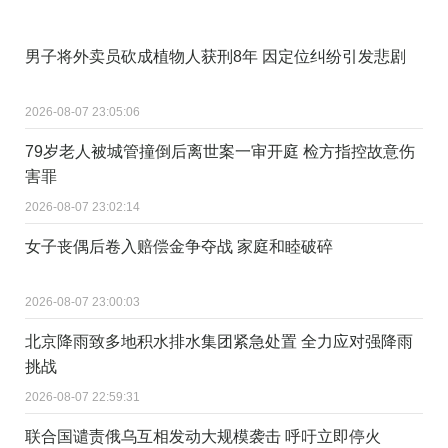
男子将外卖员砍成植物人获刑8年 因定位纠纷引发悲剧
2026-08-07 23:05:06
79岁老人被城管撞倒后离世案一审开庭 检方指控故意伤
害罪
2026-08-07 23:02:14
女子丧偶后卷入赔偿金争夺战 家庭和睦破碎
2026-08-07 23:00:03
北京降雨致多地积水排水集团紧急处置 全力应对强降雨
挑战
2026-08-07 22:59:31
联合国谴责俄乌互相发动大规模袭击 呼吁立即停火