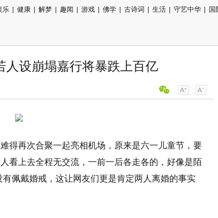
娱乐
|
健康
|
解梦
|
趣闻
|
游戏
|
佛学
|
古诗词
|
生活
|
守艺中华
|
国
若人设崩塌嘉行将暴跌上百亿
人难得再次合聚一起亮相机场，原来是六一儿童节，要
两人看上去全程无交流，一前一后各走各的，好像是陌
没有佩戴婚戒，这让网友们更是肯定两人离婚的事实