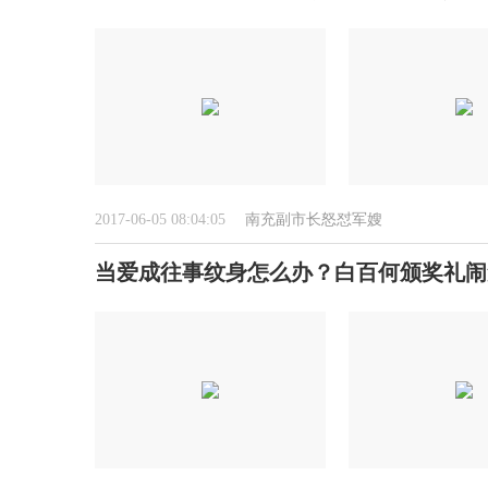
2017-06-05 08:04:05
南充副市长怒怼军嫂
当爱成往事纹身怎么办？白百何颁奖礼闹笑