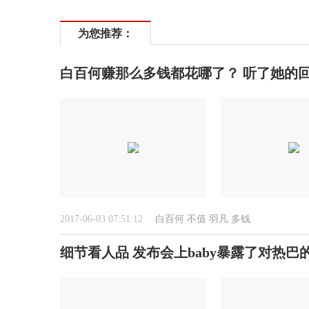
为您推荐：
白百何赚那么多钱都花哪了？ 听了她的
2017-06-03 07:51:12
白百何
不值
羽凡
多钱
细节看人品 发布会上baby暴露了对热巴