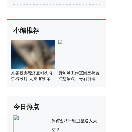
小编推荐
乘客投诉绕路遭司机持
黄灿灿工作室回应与曾
铁棍殴打 太原通报 案件
沛慈争议：号召能理智
正在依法办理中
发言
今日热点
为何要将千颗卫星送入太
空？