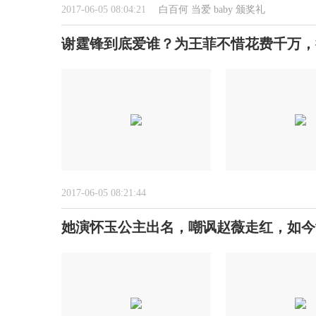
2017-06-05 08:04:21
白百何
当爱
baby
颁奖礼
谢霆锋到底爱谁？为王菲不惜花费千万，
2017-06-05 08:21:44
她演怀玉公主出名，嘲讽赵薇走红，如今