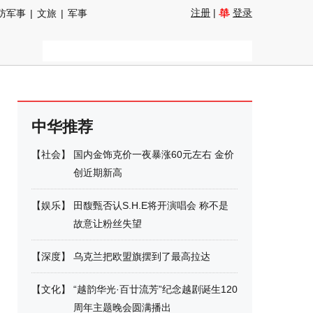
注册
|
登录
防军事
|
文旅
|
军事
中华推荐
【
社会
】
国内金饰克价一夜暴涨60元左右 金价
创近期新高
【
娱乐
】
田馥甄否认S.H.E将开演唱会 称不是
故意让粉丝失望
【
深度
】
乌克兰把欧盟旗摆到了最高拉达
【
文化
】
“越韵华光·百廿流芳”纪念越剧诞生120
周年主题晚会圆满播出