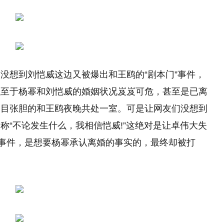
没想到刘恺威这边又被爆出和王鸥的“剧本门”事件，
以至于杨幂和刘恺威的婚姻状况岌岌可危，甚至是已离
明目张胆的和王鸥夜晚共处一室。可是让网友们没想到
称“不论发生什么，我相信恺威!”这绝对是让卓伟大失
鸥事件，是想要杨幂承认离婚的事实的，最终却被打