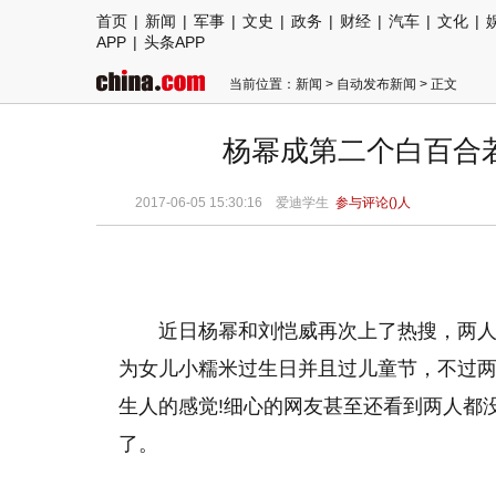
首页
|
新闻
|
军事
|
文史
|
政务
|
财经
|
汽车
|
文化
|
APP
|
头条APP
当前位置：
新闻
>
自动发布新闻
> 正文
杨幂成第二个白百合
2017-06-05 15:30:16
爱迪学生
参与评论(
)人
近日杨幂和刘恺威再次上了热搜，两
为女儿小糯米过生日并且过儿童节，不过
生人的感觉!细心的网友甚至还看到两人都
了。