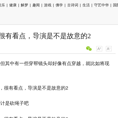
娱乐
|
健康
|
解梦
|
趣闻
|
游戏
|
佛学
|
古诗词
|
生活
|
守艺中华
|
国
很有看点，导演是不是故意的2
，但其中有一些穿帮镜头却好像有点穿越，就比如将现
估计是砍绳子吧