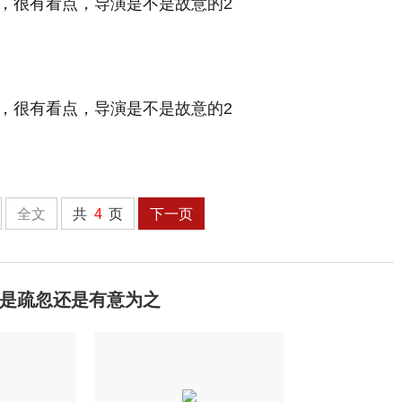
全文
共
4
页
下一页
是疏忽还是有意为之