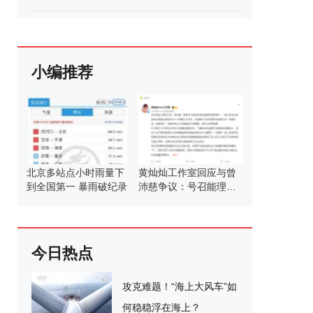
小编推荐
北京多站点小时雨量下
黄灿灿工作室回应与曾
到全国第一 暴雨破纪录
沛慈争议：号召能理智
发言
今日热点
攻克难题！“海上大风车”如
何稳稳浮在海上？