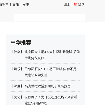
注册
|
登录
防军事
|
文旅
|
军事
中华推荐
【
社会
】
北京国安主场4-0大胜深圳新鹏城 后劲
十足势头良好
【
娱乐
】
田馥甄否认S.H.E将开演唱会 称不是
故意让粉丝失望
【
深度
】
乌克兰把欧盟旗摆到了最高拉达
【
文化
】
立秋到了！为什么还这么热？来看看
这些“冷知识”吧