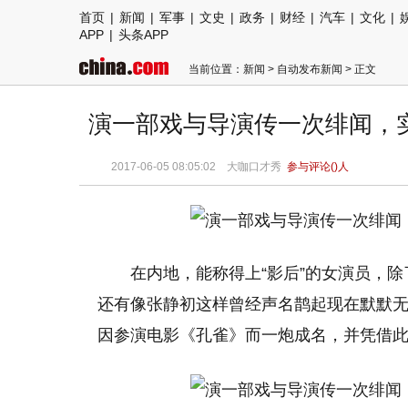
首页
|
新闻
|
军事
|
文史
|
政务
|
财经
|
汽车
|
文化
|
APP
|
头条APP
当前位置：
新闻
>
自动发布新闻
> 正文
演一部戏与导演传一次绯闻，
2017-06-05 08:05:02 大咖口才秀
参与评论(
)人
在内地，能称得上“影后”的女演员，
还有像张静初这样曾经声名鹊起现在默默无声
因参演电影《孔雀》而一炮成名，并凭借