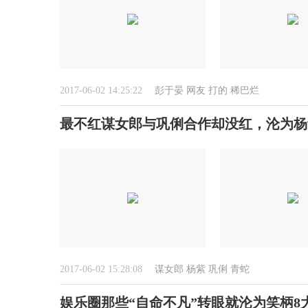
2017-06-02 14:25:22
彭于晏
网友
打的
稀巴烂
最不红谋女郎与巩俐合作却没红，沦为杨
2017-06-02 15:28:08
谋女郎
杨紫
巩俐
青蛇
娱乐圈那些“自命不凡”转眼就沦为笑柄8