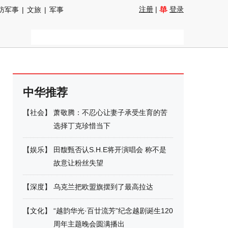
注册
|
登录
防军事
|
文旅
|
军事
中华推荐
【
社会
】
萧敬腾：不忍心让妻子承受生育的苦
选择丁克珍惜当下
【
娱乐
】
田馥甄否认S.H.E将开演唱会 称不是
故意让粉丝失望
【
深度
】
乌克兰把欧盟旗摆到了最高拉达
【
文化
】
“越韵华光·百廿流芳”纪念越剧诞生120
周年主题晚会圆满播出