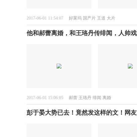
2017-06-01 11:54:07
好莱坞
国产片
王道
大片
他和郝蕾离婚，和王珞丹传绯闻，人帅戏
2017-06-01 15:06:05
郝蕾
王珞丹
绯闻
离婚
彭于晏大势已去！竟然发这样的文！网友