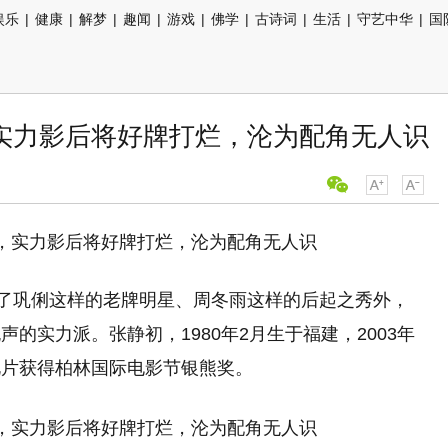
娱乐
|
健康
|
解梦
|
趣闻
|
游戏
|
佛学
|
古诗词
|
生活
|
守艺中华
|
国
实力影后将好牌打烂，沦为配角无人识
除了巩俐这样的老牌明星、周冬雨这样的后起之秀外，
的实力派。张静初，1980年2月生于福建，2003年
此片获得柏林国际电影节银熊奖。