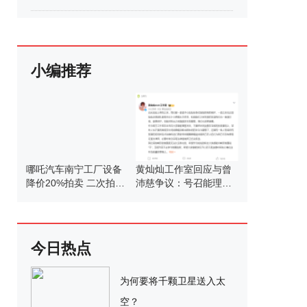
小编推荐
哪吒汽车南宁工厂设备
黄灿灿工作室回应与曾
降价20%拍卖 二次拍卖
沛慈争议：号召能理智
寻接盘
发言
今日热点
为何要将千颗卫星送入太
空？