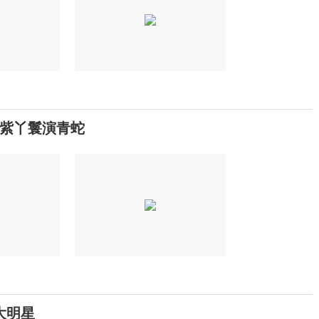
紫丫鬟演青蛇
大明星