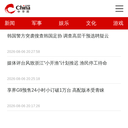
新闻
军事
娱乐
文化
游戏
韩国警方突袭搜查韩国足协 调查高层干预选聘疑云
2026-08-06 20:27:58
媒体评台风致浙江“小开渔”计划推迟 渔民停工待命
2026-08-06 20:25:18
享界G9预售24小时小订破1万台 高配版本受青睐
2026-08-06 20:17:26