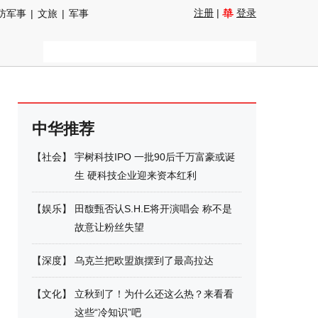
注册
|
登录
防军事
|
文旅
|
军事
中华推荐
【
社会
】
宇树科技IPO 一批90后千万富豪或诞
生 硬科技企业迎来资本红利
【
娱乐
】
田馥甄否认S.H.E将开演唱会 称不是
故意让粉丝失望
【
深度
】
乌克兰把欧盟旗摆到了最高拉达
【
文化
】
立秋到了！为什么还这么热？来看看
这些“冷知识”吧