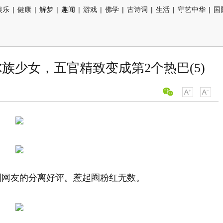
娱乐
|
健康
|
解梦
|
趣闻
|
游戏
|
佛学
|
古诗词
|
生活
|
守艺中华
|
国
族少女，五官精致变成第2个热巴(5)
到网友的分离好评。惹起圈粉红无数。