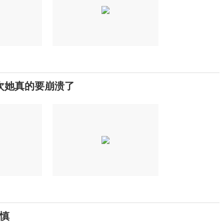
这次她真的要崩溃了
慎