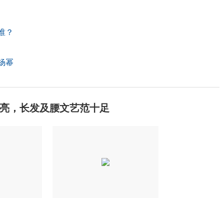
谁？
杨幂
亮，长发及腰文艺范十足