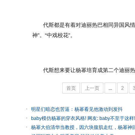
代斯都是有着对迪丽热巴相同异国风情
神”。“中戏校花”。
代斯想来要让杨幂培育成第二个迪丽热
首页
上一页
...
2
明星们暗恋也苦逼：杨幂看见他激动到发抖
baby模仿杨幂的穿衣风格! 网友: baby不至于这样
杨幂大伯清华当教授，因六块腹肌走红，杨幂神