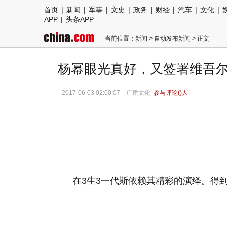
首页
|
新闻
|
军事
|
文史
|
政务
|
财经
|
汽车
|
文化
|
APP
|
头条APP
当前位置：
新闻
>
自动发布新闻
> 正文
杨幂眼光真好，又签署维吾尔
2017-06-03 02:00:07
广建文化
参与评论(
)人
在3生3一代斯依赖其精彩的演绎。得