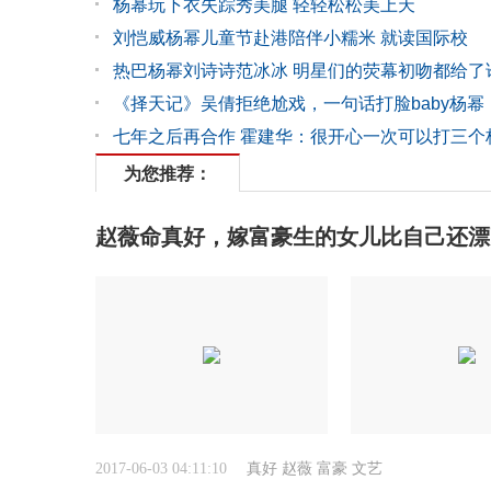
杨幂玩下衣失踪秀美腿 轻轻松松美上天
刘恺威杨幂儿童节赴港陪伴小糯米 就读国际校
热巴杨幂刘诗诗范冰冰 明星们的荧幕初吻都给了
《择天记》吴倩拒绝尬戏，一句话打脸baby杨幂
七年之后再合作 霍建华：很开心一次可以打三个
为您推荐：
赵薇命真好，嫁富豪生的女儿比自己还漂
2017-06-03 04:11:10
真好
赵薇
富豪
文艺