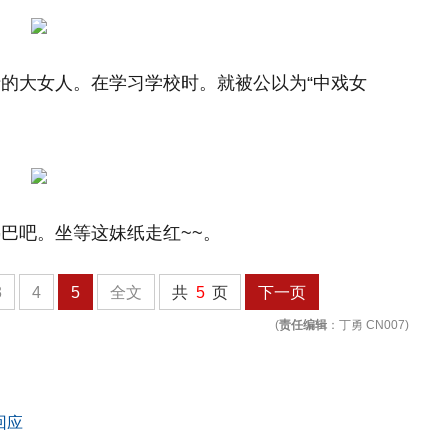
的大女人。在学习学校时。就被公以为“中戏女
巴吧。坐等这妹纸走红~~。
3
4
5
全文
共
5
页
下一页
(
责任编辑
：丁勇 CN007)
!
回应