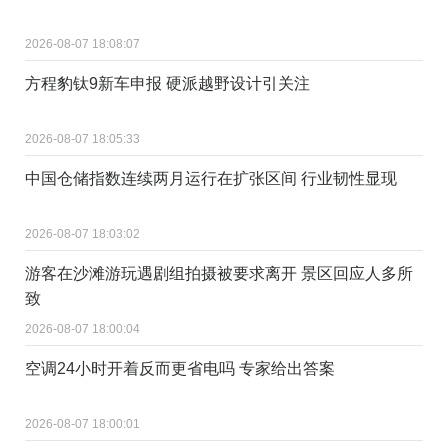
2026-08-07 18:08:07
方程豹钛9新车申报 硬派越野设计引关注
2026-08-07 18:05:33
中国仓储指数连续两月运行在扩张区间 行业韧性显现
2026-08-07 18:03:02
游客在沙滩游玩遇剧组拍摄被要求离开 景区回应人多所
致
2026-08-07 18:00:04
空调24小时开着反而更省电吗 专家给出答案
2026-08-07 18:00:01