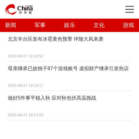
新闻
军事
娱乐
文化
游戏
北京丰台区发布冰雹黄色预警 伴随大风来袭
2026-08-07 18:18:52
母亲继承已故独子87个游戏账号 虚拟财产继承引发热议
2026-08-07 18:16:17
做好5件事平稳入秋 应对秋包伏高温挑战
2026-08-07 18:13:55