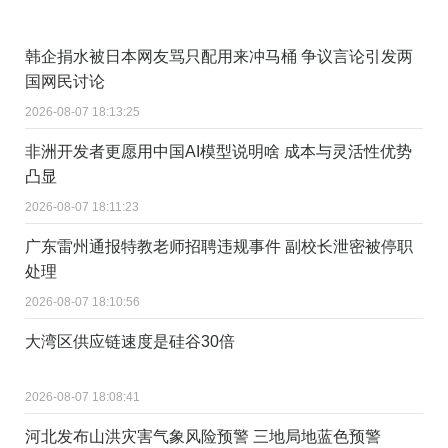
韩企捐水被日本网友骂只配用来冲马桶 争议言论引发两
国网民讨论
2026-08-07 18:13:25
非洲开发者更愿用中国AI模型说明啥 成本与灵活性优势
凸显
2026-08-07 18:11:23
广东雷州通报特教老师招聘违规事件 副校长泄密被停职
处理
2026-08-07 18:10:56
大湾区供应链速度是硅谷30倍
2026-08-07 18:08:41
河北发布山洪灾害气象风险预警 三地局地蓝色预警