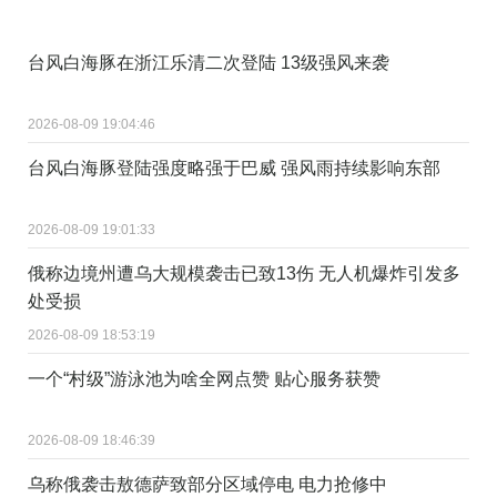
台风白海豚在浙江乐清二次登陆 13级强风来袭
2026-08-09 19:04:46
台风白海豚登陆强度略强于巴威 强风雨持续影响东部
2026-08-09 19:01:33
俄称边境州遭乌大规模袭击已致13伤 无人机爆炸引发多
处受损
2026-08-09 18:53:19
一个“村级”游泳池为啥全网点赞 贴心服务获赞
2026-08-09 18:46:39
乌称俄袭击敖德萨致部分区域停电 电力抢修中