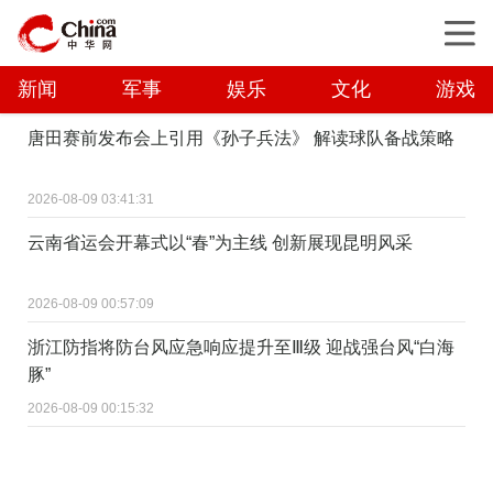
新闻
军事
娱乐
文化
游戏
唐田赛前发布会上引用《孙子兵法》 解读球队备战策略
2026-08-09 03:41:31
云南省运会开幕式以“春”为主线 创新展现昆明风采
2026-08-09 00:57:09
浙江防指将防台风应急响应提升至Ⅲ级 迎战强台风“白海
豚”
2026-08-09 00:15:32