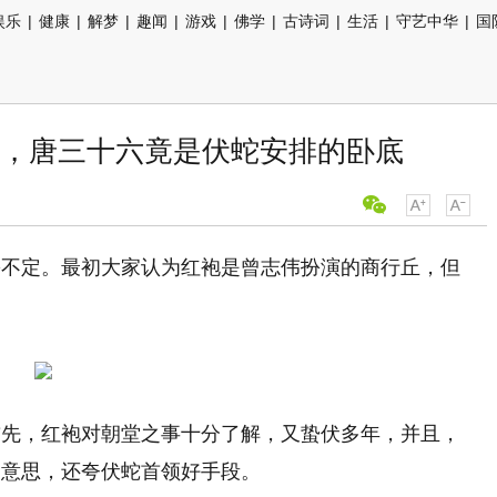
娱乐
|
健康
|
解梦
|
趣闻
|
游戏
|
佛学
|
古诗词
|
生活
|
守艺中华
|
国
，唐三十六竟是伏蛇安排的卧底
份不定。最初大家认为红袍是曾志伟扮演的商行丘，但
首先，红袍对朝堂之事十分了解，又蛰伏多年，并且，
的意思，还夸伏蛇首领好手段。