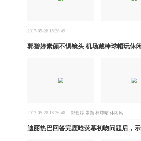
2017-05-28 18:26:49
郭碧婷素颜不惧镜头 机场戴棒球帽玩休
2017-05-28 18:26:48
郭碧婷
素颜
棒球帽
休闲风
迪丽热巴回答完鹿晗荧幕初吻问题后，示