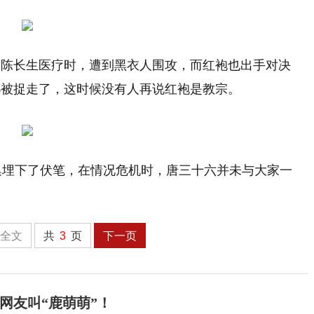
的陈长生医疗时，遭到黑衣人围攻，而红袍也出手对决
都被捉走了，这时候没有人再说红袍是教宗。
集埋下了伏笔，在情况危机时，唐三十六并未与大家一
全文
共
3
页
下一页
网友叫“鹿萌萌”！