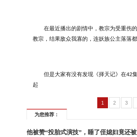
在最近播出的剧情中，教宗为受重伤
教宗，结果敌众我寡的，连妖族公主落落
但是大家有没有发现《择天记》在42
起
1
2
3
为您推荐：
他被赞“投胎式演技”，睡了侄媳妇竟还被