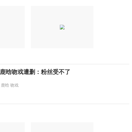
鹿晗吻戏遭删：粉丝受不了
鹿晗
吻戏