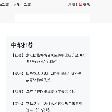
注册
|
登录
防军事
|
文旅
|
军事
中华推荐
【
社会
】
浙江防指将防台风应急响应提升至Ⅲ级
迎战强台风“白海豚”
【
娱乐
】
田馥甄否认S.H.E将开演唱会 称不是
故意让粉丝失望
【
深度
】
乌克兰把欧盟旗摆到了最高拉达
【
文化
】
立秋到了！为什么还这么热？来看看
这些“冷知识”吧