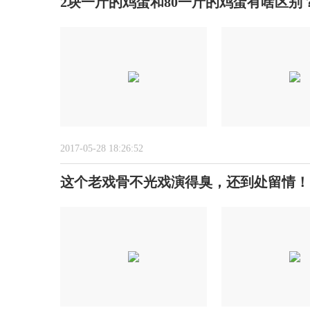
2块一斤的鸡蛋和80一斤的鸡蛋有啥区别
2017-05-28 18:26:52
这个老戏骨不光戏演得臭，还到处留情！