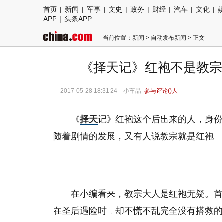
首页
|
新闻
|
军事
|
文史
|
政务
|
财经
|
汽车
|
文化
|
APP
|
头条APP
当前位置：
新闻
>
自动发布新闻
> 正文
《择天记》红袍不是教宗
2017-05-28 18:31:24
小车品
参与评论(
)人
《
择天
记》红袍这个后出来的人，身
随着剧情的发展，又有人说教宗就是红袍
在小编看来，教宗大人是红袍无疑。
在圣后遇险时，却不慌不乱完全没有搭救