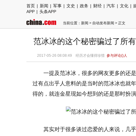
首页
|
新闻
|
军事
|
文史
|
政务
|
财经
|
汽车
|
文化
|
APP
|
头条APP
当前位置：
新闻
>
自动发布新闻
> 正文
范冰冰的这个秘密骗过了所有
2017-05-26 08:08:49 经历才会懂得珍惜
参与评论(
)人
一提及范冰冰，很多的网友更多的还
过有点出乎人意料的是当时的范冰冰也就年
得的，就连金星现如今想到的还是那时扮
其实对于很多谈过恋爱的人来说，几