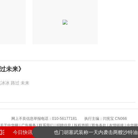
过未来》
范冰冰
路过
未来
提高警惕！绷紧暑期护娃安全这根弦
网上不良信息举报电话：010-56177181 执行主编：闫宪宝 CN066
景区增设网红打卡景观 受访者感觉“不搭
关于中华网
|
广告服务
|
联系我们
|
招聘信息
|
版权声明
|
豁免条款
|
友情链接
|
中华网
今日快讯
也门胡塞武装称一天内袭击两艘沙特油
版权所有 中华网