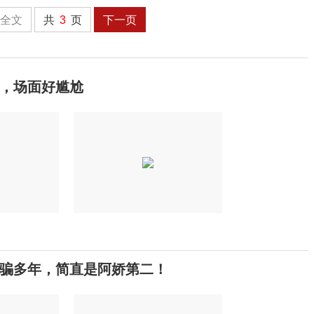
全文
共
3
页
下一页
，场面好尴尬
骗多年，简直是阿娇第二！