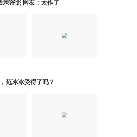
晒亲密照 网友：太作了
，范冰冰受得了吗？