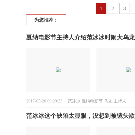
1
2
3
为您推荐：
戛纳电影节主持人介绍范冰冰时闹大乌龙
2017-05-20 09:29:23
范冰冰
戛纳电影节
乌龙
主持人
范冰冰这个缺陷太显眼，没想到被镜头欺