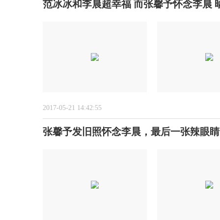
范冰冰和李晨超幸福 而张馨予怀念李晨 
2017-05-21 14:42:55
张馨予发旧照怀念李晨，最后一张辣眼睛