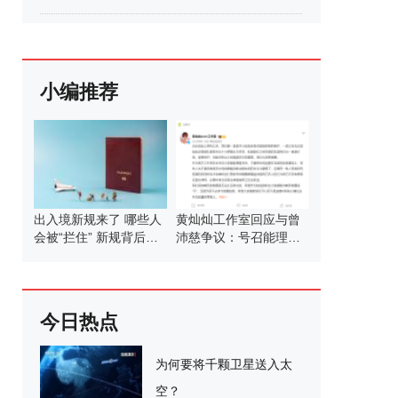
小编推荐
出入境新规来了 哪些人
黄灿灿工作室回应与曾
会被“拦住” 新规背后的
沛慈争议：号召能理智
考量
发言
今日热点
为何要将千颗卫星送入太
空？