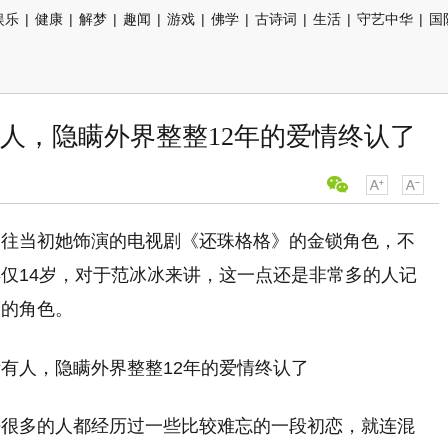
娱乐
|
健康
|
解梦
|
趣闻
|
游戏
|
佛学
|
古诗词
|
生活
|
守艺中华
|
国
人，隐瞒外界整整12年的爱情终认了
是往当初她饰演的电视剧《还珠格格》的金锁角色，不
仅14岁，对于范冰冰来讲，这一点还是非常多的人记
演的角色。
乎很多的人都经历过一些比较难忘的一段初恋，就连混