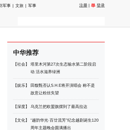
注册
|
登录
防军事
|
文旅
|
军事
中华推荐
【
社会
】
塔里木河第27次生态输水第二阶段启
动 活水滋养绿洲
【
娱乐
】
田馥甄否认S.H.E将开演唱会 称不是
故意让粉丝失望
【
深度
】
乌克兰把欧盟旗摆到了最高拉达
【
文化
】
“越韵华光·百廿流芳”纪念越剧诞生120
周年主题晚会圆满播出