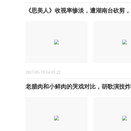
《思美人》收视率惨淡，遭湖南台砍剪，
2017-05-19 14:05:22
老腊肉和小鲜肉的哭戏对比，胡歌演技炸