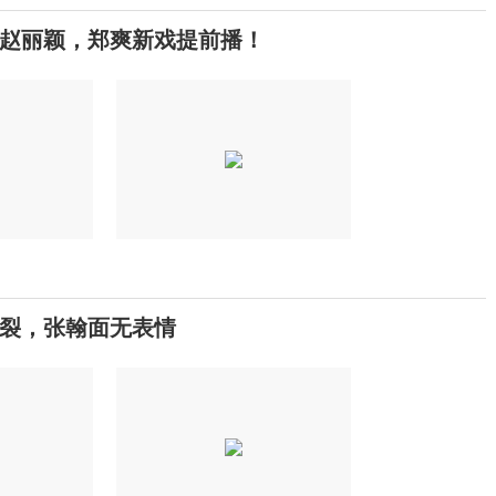
赵丽颖，郑爽新戏提前播！
裂，张翰面无表情