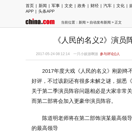
首页
|
新闻
|
军事
|
文史
|
政务
|
财经
|
汽车
|
文化
|
APP
|
头条APP
当前位置：
新闻
>
自动发布新闻
> 正文
《人民的名义2》演员
2017-05-24 08:12:14 一只小娱游啊游
参与评论(
)人
2017年度大戏《人民的名义》刚剧
好评，不过该剧还有很多未解之谜，据悉
关于第二季演员阵容问题相必是大家非常
而第二部将会加入更豪华演员阵容。
陈道明老师将在第二部饰演某最高领
的最高领导