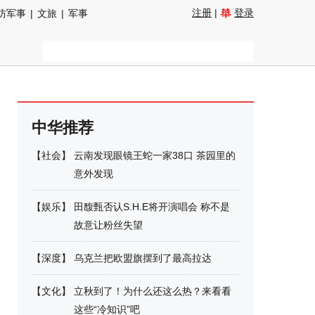
注册
|
登录
防军事
|
文旅
|
军事
中华推荐
【
社会
】
云南发现眼镜王蛇一家38口 茶园里的
意外发现
【
娱乐
】
田馥甄否认S.H.E将开演唱会 称不是
故意让粉丝失望
【
深度
】
乌克兰把欧盟旗摆到了最高拉达
【
文化
】
立秋到了！为什么还这么热？来看看
这些“冷知识”吧