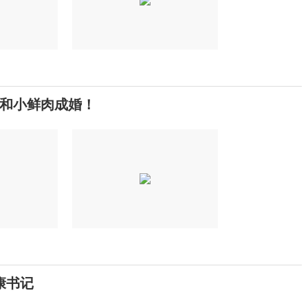
今和小鲜肉成婚！
康书记