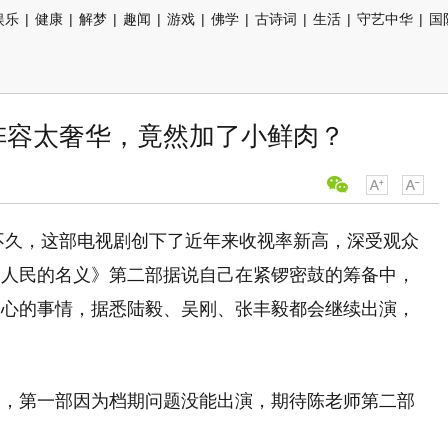
娱乐
|
健康
|
解梦
|
趣闻
|
游戏
|
佛学
|
古诗词
|
生活
|
守艺中华
|
国
阵容太奢华，竟然加了小鲜肉？
终不久，这部电视剧创下了近年来收视率新高，深受观众
《人民的名义》第二部据说自己在紧锣密鼓的筹备中，
关心的事情，据悉陆毅、吴刚、张丰毅都会继续出演，
导，第一部因为档期问题没能出演，期待陈老师第二部