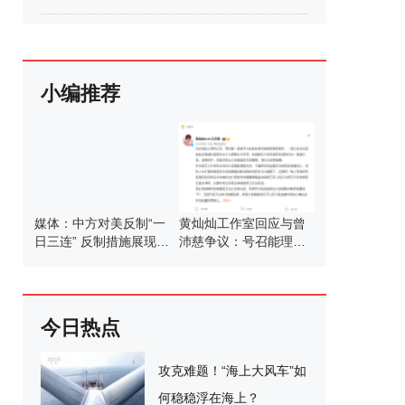
小编推荐
媒体：中方对美反制“一
黄灿灿工作室回应与曾
日三连” 反制措施展现决
沛慈争议：号召能理智
心
发言
今日热点
攻克难题！“海上大风车”如
何稳稳浮在海上？