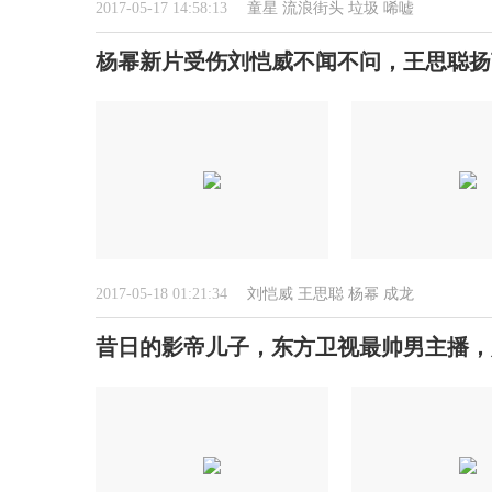
2017-05-17 14:58:13
童星
流浪街头
垃圾
唏嘘
杨幂新片受伤刘恺威不闻不问，王思聪扬
2017-05-18 01:21:34
刘恺威
王思聪
杨幂
成龙
昔日的影帝儿子，东方卫视最帅男主播，