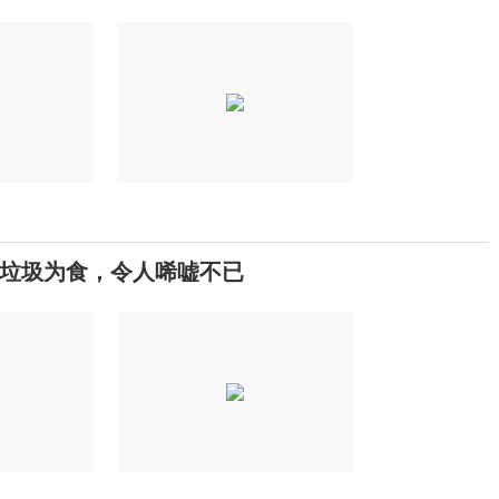
垃圾为食，令人唏嘘不已