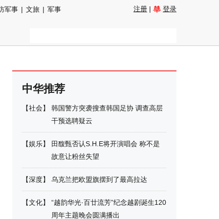
注册
|
登录
防军事
|
文旅
|
军事
中华推荐
【
社会
】
韩国警方突袭搜查韩国足协 调查高层
干预选聘疑云
【
娱乐
】
田馥甄否认S.H.E将开演唱会 称不是
故意让粉丝失望
【
深度
】
乌克兰把欧盟旗摆到了最高拉达
【
文化
】
“越韵华光·百廿流芳”纪念越剧诞生120
周年主题晚会圆满播出