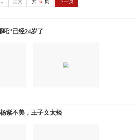
...
全文
共
6
页
下一页
吒”已经24岁了
：杨紫不美，王子文太矮