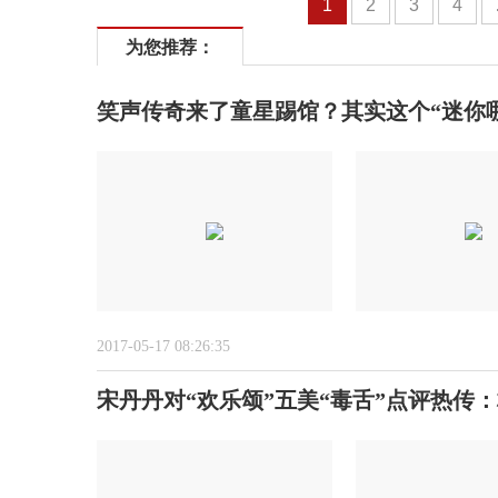
1
2
3
4
为您推荐：
笑声传奇来了童星踢馆？其实这个“迷你哪
2017-05-17 08:26:35
宋丹丹对“欢乐颂”五美“毒舌”点评热传