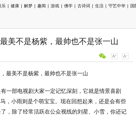
娱乐
|
健康
|
解梦
|
趣闻
|
游戏
|
佛学
|
古诗词
|
生活
|
守艺中华
|
国
最美不是杨紫，最帅也不是张一山
是有一部电视剧大家一定记忆深刻，它就是情景喜剧
鬼马，小雨则是个萌宝宝。现在回想起来，还是会有些
去了，除了经常活跃在公众视线的刘星、小雪，你还记