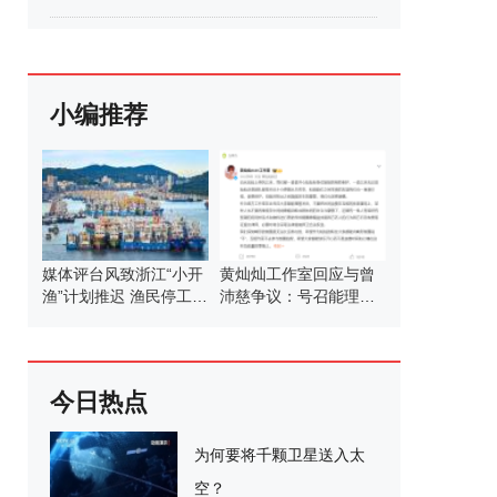
小编推荐
媒体评台风致浙江“小开
黄灿灿工作室回应与曾
渔”计划推迟 渔民停工待
沛慈争议：号召能理智
命
发言
今日热点
为何要将千颗卫星送入太
空？