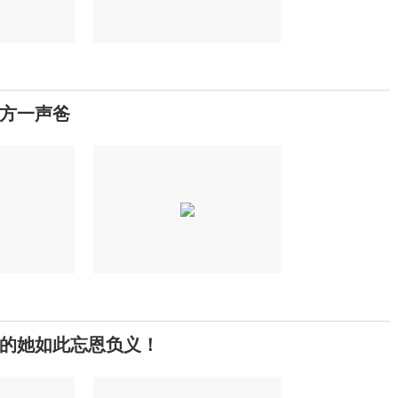
对方一声爸
的她如此忘恩负义！