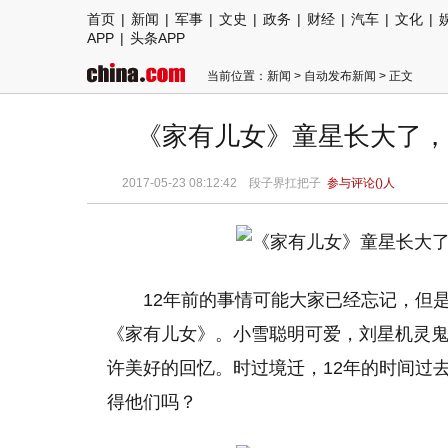
首页
|
新闻
|
军事
|
文史
|
政务
|
财经
|
汽车
|
文化
|
APP
|
头条APP
当前位置：
新闻
>
自动发布新闻
> 正文
《家有儿女》童星长大了，
2017-05-23 08:12:42 段子界扛把子
参与评论(
)人
12年前的事情可能大家已经忘记，但
《家有儿女》。小雪聪明可爱，刘星机灵
许美好的回忆。时过境迁，12年的时间过
得他们吗？