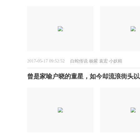
2017-05-17 09:52:52
白蛇传说
杨紫
袁宏
小妖精
曾是家喻户晓的童星，如今却流浪街头以