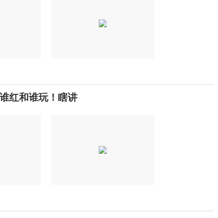
谁红和谁玩！瞎讲