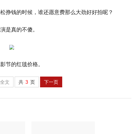
轻松挣钱的时候，谁还愿意费那么大劲好好拍呢？
导演是真的不傻。
电影节的红毯价格。
全文
共
3
页
下一页