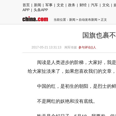
首页
|
新闻
|
军事
|
文史
|
政务
|
财经
|
汽车
|
文化
|
APP
|
头条APP
当前位置：
新闻
>
自动发布新闻
> 正文
国旗也裹不
2017-05-21 13:31:13
闽军传媒
参与评论(
)人
阅读是人类进步的阶梯，大家好，我
给大家扯淡来了，如果您喜欢我们的文章
中国的红，是初生的朝阳，是烈士的
不是网红的妖艳和没有底线。