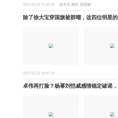
2017-05-19 12:45:26
徐大宝
网红
穿国旗
除了徐大宝穿国旗被群嘲，这四位明星的
2017-05-20 19:07:19
卓伟再打脸？杨幂刘恺威感情稳定破谣，