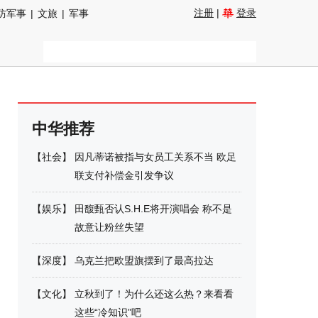
注册
|
登录
防军事
|
文旅
|
军事
中华推荐
【
社会
】
因凡蒂诺被指与女员工关系不当 欧足
联支付补偿金引发争议
【
娱乐
】
田馥甄否认S.H.E将开演唱会 称不是
故意让粉丝失望
【
深度
】
乌克兰把欧盟旗摆到了最高拉达
【
文化
】
立秋到了！为什么还这么热？来看看
这些“冷知识”吧