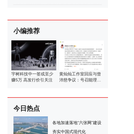
小编推荐
宇树科技中一签或至少
黄灿灿工作室回应与曾
赚5万 高发行价引关注
沛慈争议：号召能理智
发言
今日热点
各地加速落地“六张网”建设
夯实中国式现代化