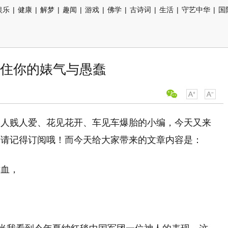
娱乐
|
健康
|
解梦
|
趣闻
|
游戏
|
佛学
|
古诗词
|
生活
|
守艺中华
|
国
住你的婊气与愚蠢
是人贱人爱、花见花开、车见车爆胎的小编，今天又来
，请记得订阅哦！而今天给大家带来的文章内容是：
鲜血，