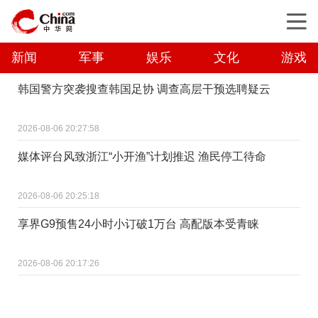
新闻
军事
娱乐
文化
游戏
韩国警方突袭搜查韩国足协 调查高层干预选聘疑云
2026-08-06 20:27:58
媒体评台风致浙江“小开渔”计划推迟 渔民停工待命
2026-08-06 20:25:18
享界G9预售24小时小订破1万台 高配版本受青睐
2026-08-06 20:17:26