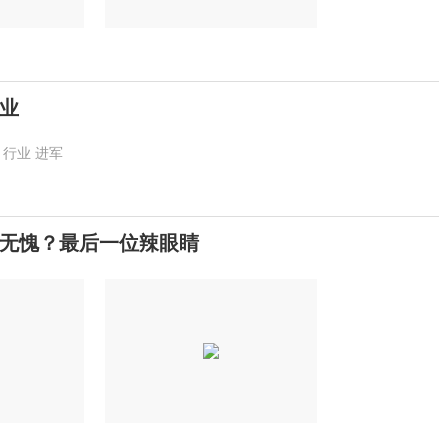
业
行业
进军
之无愧？最后一位辣眼睛