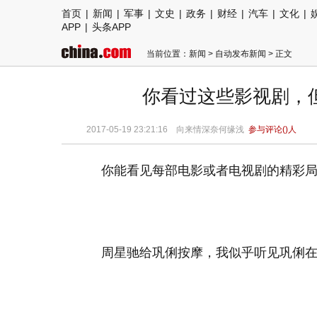
首页
|
新闻
|
军事
|
文史
|
政务
|
财经
|
汽车
|
文化
|
APP
|
头条APP
当前位置：
新闻
>
自动发布新闻
> 正文
你看过这些影视剧，
2017-05-19 23:21:16
向来情深奈何缘浅
参与评论(
)人
你能看见每部电影或者电视剧的精彩
周星驰给巩俐按摩，我似乎听见巩俐在