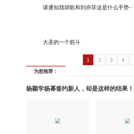
请通知我胡歌和刘亦菲这是什么手势··
大圣的一个筋斗
1
2
3
4
为您推荐：
杨颖学杨幂签约新人，却是这样的结果！