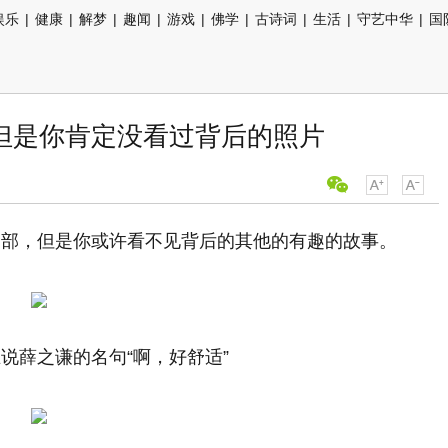
娱乐
|
健康
|
解梦
|
趣闻
|
游戏
|
佛学
|
古诗词
|
生活
|
守艺中华
|
国
但是你肯定没看过背后的照片
局部，但是你或许看不见背后的其他的有趣的故事。
说薛之谦的名句“啊，好舒适”