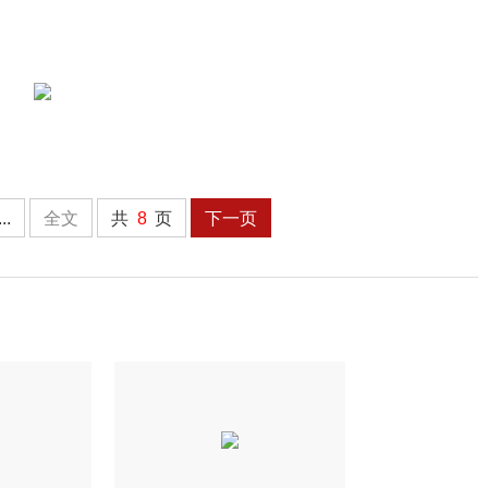
...
全文
共
8
页
下一页