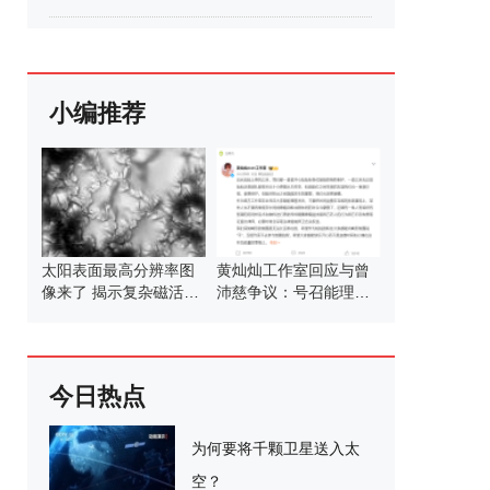
小编推荐
太阳表面最高分辨率图
黄灿灿工作室回应与曾
像来了 揭示复杂磁活动
沛慈争议：号召能理智
区
发言
今日热点
为何要将千颗卫星送入太
空？