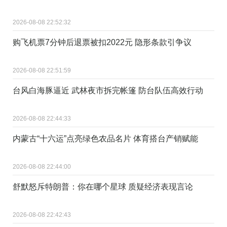
2026-08-08 22:52:32
购飞机票7分钟后退票被扣2022元 隐形条款引争议
2026-08-08 22:51:59
台风白海豚逼近 武林夜市拆完帐篷 防台队伍高效行动
2026-08-08 22:44:33
内蒙古“十六运”点亮绿色农品名片 体育搭台产销赋能
2026-08-08 22:44:00
舒默怒斥特朗普：你在哪个星球 质疑经济表现言论
2026-08-08 22:42:43