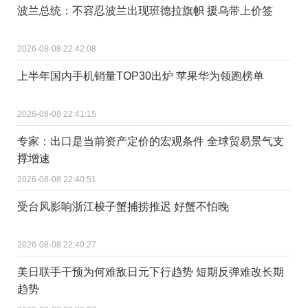
波兰总统：不容忍波兰出现班德拉旗帜 援乌带上价签
2026-08-08 22:42:08
上半年国内手机销量TOP30出炉 苹果华为领跑榜单
2026-08-08 22:41:15
专家：出口是当前资产定价的宏观条件 全球贸易景气支
撑增速
2026-08-08 22:40:51
受台风影响浙江梭子蟹捕捞推迟 好蟹不怕晚
2026-08-08 22:40:27
美日联手干预为何难敌日元下行趋势 短期反弹难改长期
趋势