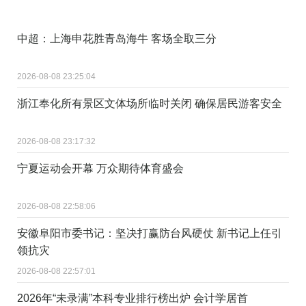
中超：上海申花胜青岛海牛 客场全取三分
2026-08-08 23:25:04
浙江奉化所有景区文体场所临时关闭 确保居民游客安全
2026-08-08 23:17:32
宁夏运动会开幕 万众期待体育盛会
2026-08-08 22:58:06
安徽阜阳市委书记：坚决打赢防台风硬仗 新书记上任引
领抗灾
2026-08-08 22:57:01
2026年“未录满”本科专业排行榜出炉 会计学居首