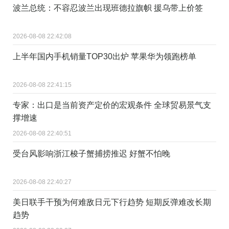
波兰总统：不容忍波兰出现班德拉旗帜 援乌带上价签
2026-08-08 22:42:08
上半年国内手机销量TOP30出炉 苹果华为领跑榜单
2026-08-08 22:41:15
专家：出口是当前资产定价的宏观条件 全球贸易景气支
撑增速
2026-08-08 22:40:51
受台风影响浙江梭子蟹捕捞推迟 好蟹不怕晚
2026-08-08 22:40:27
美日联手干预为何难敌日元下行趋势 短期反弹难改长期
趋势