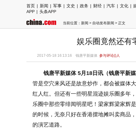
首页
|
新闻
|
军事
|
文史
|
政务
|
财经
|
汽车
|
文化
|
APP
|
头条APP
当前位置：
新闻
>
自动发布新闻
> 正文
娱乐圈竟然还有
2017-05-18 16:13:16
钱唐平新媒体
参与评论(
)人
钱唐平新媒体 5月18日讯（钱唐平新
管是空穴来风还是故意炒作，都会被媒体
红人红。但还有一些明星混迹娱乐圈多年
乐圈中那些零绯闻明星吧！梁家辉梁家辉
的时候，无奈只好在香港摆地摊叫卖商品
的演艺道路。