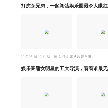
打虎亲兄弟，一起闯荡娱乐圈最令人眼红
2017-05-16 19:41:38
同命
打虎
亲兄弟
娱乐圈
娱乐圈睡女明星的五大导演，看看谁最无