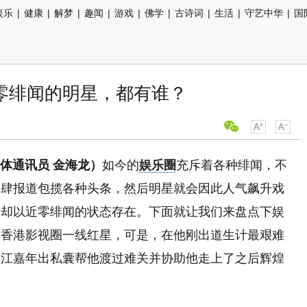
娱乐
|
健康
|
解梦
|
趣闻
|
游戏
|
佛学
|
古诗词
|
生活
|
守艺中华
|
国
零绯闻的明星，都有谁？
媒体通讯员 金海龙）
如今的
娱乐圈
充斥着各种绯闻，不
大肆报道包揽各种头条，然后明星就会因此人气飙升戏
，却以近零绯闻的状态存在。下面就让我们来盘点下娱
是香港影视圈一线红星，可是，在他刚出道生计最艰难
，江嘉年出私囊帮他渡过难关并协助他走上了之后辉煌