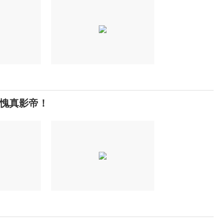
愧真影帝！