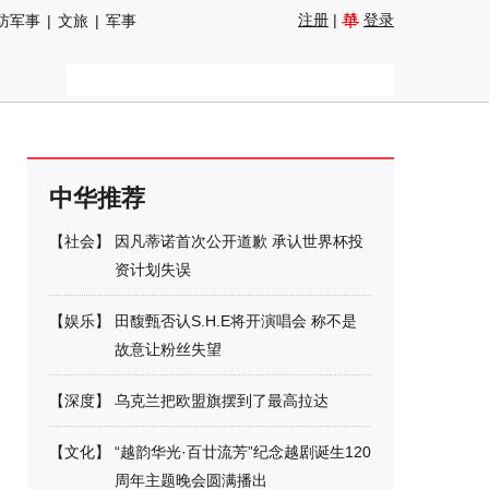
注册
|
登录
防军事
|
文旅
|
军事
中华推荐
【
社会
】
因凡蒂诺首次公开道歉 承认世界杯投
资计划失误
【
娱乐
】
田馥甄否认S.H.E将开演唱会 称不是
故意让粉丝失望
【
深度
】
乌克兰把欧盟旗摆到了最高拉达
【
文化
】
“越韵华光·百廿流芳”纪念越剧诞生120
周年主题晚会圆满播出