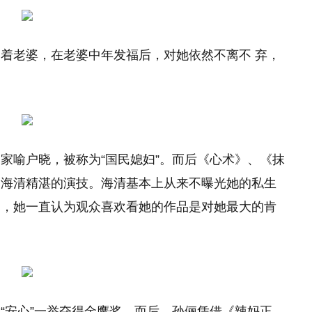
着老婆，在老婆中年发福后，对她依然不离不 弃，
家喻户晓，被称为“国民媳妇”。而后《心术》、《抹
了海清精湛的演技。海清基本上从来不曝光她的私生
闻，她一直认为观众喜欢看她的作品是对她最大的肯
“安心”一举夺得金鹰奖，而后，孙俪凭借《辣妈正