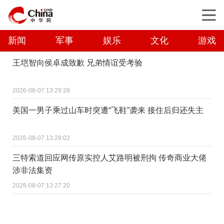
新闻
军事
娱乐
文化
游戏
王垲智向侯卓成致歉 兄弟情谊受考验
2026-08-07 13:29:28
美国一男子乘过山车时突遭“飞鞋”袭来 接住后归还失主
2026-08-07 13:29:02
三特索道回应网传原实控人艾路明被刑拘 传奇商业大佬
涉非法集资
2026-08-07 13:27:20