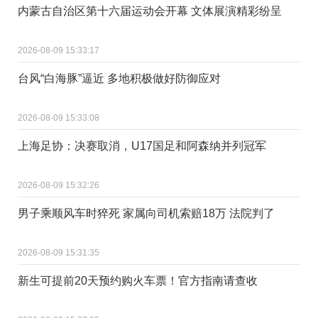
内蒙古自治区第十六届运动会开幕 文体展演精彩纷呈
2026-08-09 15:33:17
台风“白海豚”逼近 多地积极做好防御应对
2026-08-09 15:33:08
上海足协：决赛取消，U17国足和阿森纳并列冠军
2026-08-09 15:32:26
男子乘顺风车时猝死 家属向司机索赔18万 法院判了
2026-08-09 15:31:35
新生可提前20天预约购火车票！官方指南请查收