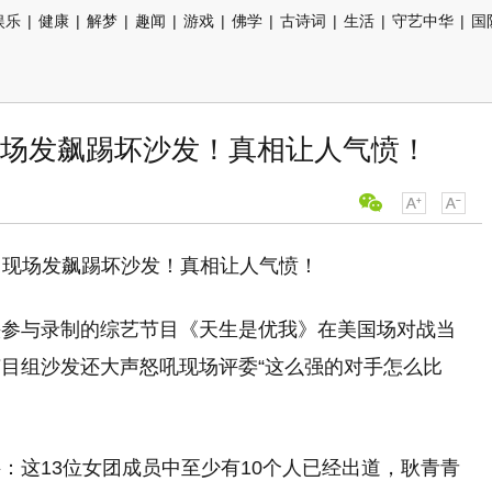
娱乐
|
健康
|
解梦
|
趣闻
|
游戏
|
佛学
|
古诗词
|
生活
|
守艺中华
|
国
场发飙踢坏沙发！真相让人气愤！
头参与录制的综艺节目《天生是优我》在美国场对战当
目组沙发还大声怒吼现场评委“这么强的对手怎么比
：这13位女团成员中至少有10个人已经出道，耿青青