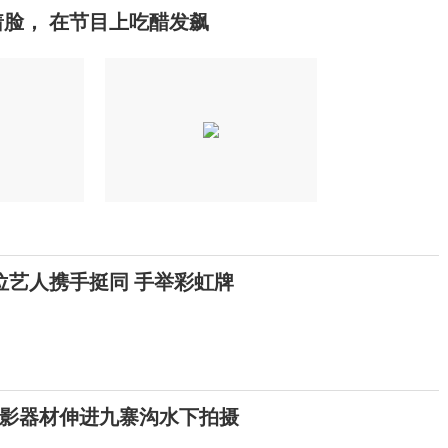
脸， 在节目上吃醋发飙
位艺人携手挺同 手举彩虹牌
影器材伸进九寨沟水下拍摄