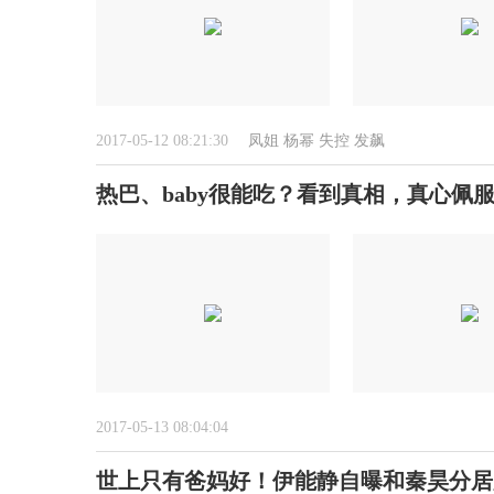
2017-05-12 08:21:30
凤姐
杨幂
失控
发飙
热巴、baby很能吃？看到真相，真心佩
2017-05-13 08:04:04
世上只有爸妈好！伊能静自曝和秦昊分居