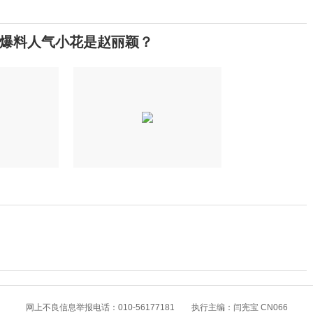
爆料人气小花是赵丽颖？
？
提高警惕！绷紧暑期护娃安全这根弦
网上不良信息举报电话：010-56177181 执行主编：闫宪宝 CN066
景区增设网红打卡景观 受访者感觉“不搭