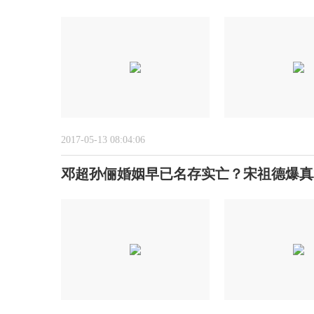
2017-05-13 08:04:06
邓超孙俪婚姻早已名存实亡？宋祖德爆真