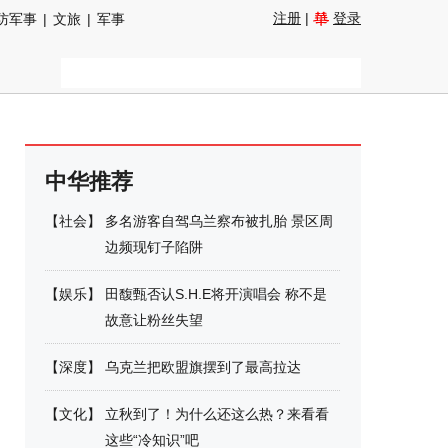
注册
|
登录
防军事
|
文旅
|
军事
中华推荐
【
社会
】
多名游客自驾乌兰察布被扎胎 景区周
边频现钉子陷阱
【
娱乐
】
田馥甄否认S.H.E将开演唱会 称不是
故意让粉丝失望
【
深度
】
乌克兰把欧盟旗摆到了最高拉达
【
文化
】
立秋到了！为什么还这么热？来看看
这些“冷知识”吧