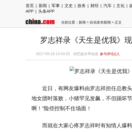
首页
|
新闻
|
军事
|
文史
|
政务
|
财经
|
汽车
|
文化
|
APP
|
头条APP
当前位置：
新闻
>
自动发布新闻
> 正文
罗志祥录《天生是优我》现
2017-05-16 13:43:33 综艺娱乐早知道
参与评论(
)人
近日，有网友爆料由罗志祥担任总教
地女团时落败，小猪罕见发飙，不但踢坏节
啊！”险些控制不住场面！
而就在大家心疼罗志祥时有知情人爆料