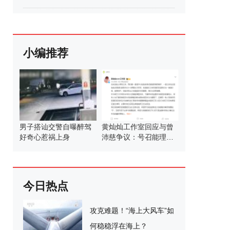
小编推荐
男子搭讪交警自曝醉驾
黄灿灿工作室回应与曾
好奇心惹祸上身
沛慈争议：号召能理智
发言
今日热点
攻克难题！“海上大风车”如
何稳稳浮在海上？