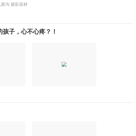
九寨沟
摄影器材
的孩子，心不心疼？！