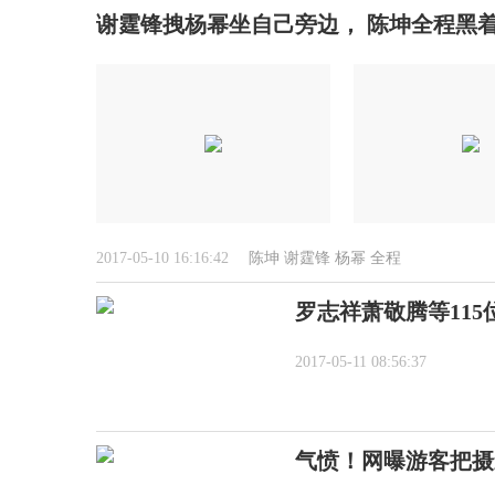
谢霆锋拽杨幂坐自己旁边， 陈坤全程黑着
2017-05-10 16:16:42
陈坤
谢霆锋
杨幂
全程
罗志祥萧敬腾等115
2017-05-11 08:56:37
气愤！网曝游客把摄