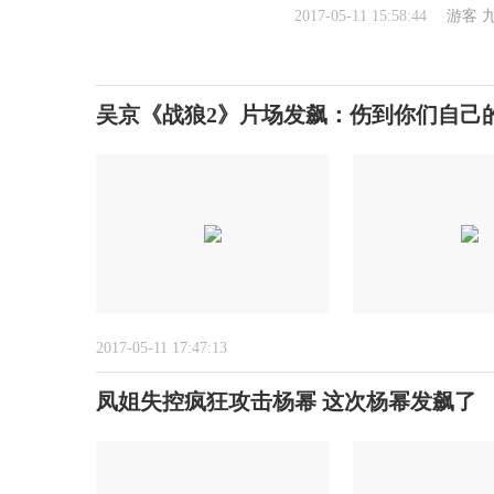
2017-05-11 15:58:44
游客
吴京《战狼2》片场发飙：伤到你们自己
2017-05-11 17:47:13
凤姐失控疯狂攻击杨幂 这次杨幂发飙了