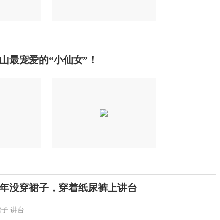
山最宠爱的“小仙女”！
0年没穿裙子，穿着纸尿裤上讲台
裙子
讲台