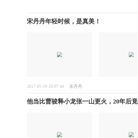
宋丹丹年轻时候，是真美！
2017-05-10 10:07:44
宋丹丹
他当比曹骏释小龙张一山更火，20年后