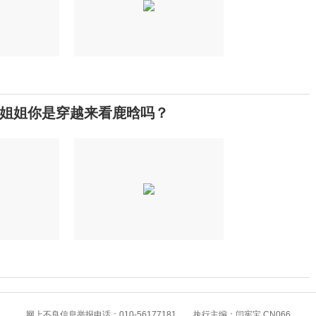
姐姐你是穿越来看鹿晗吗？
网上不良信息举报电话：010-56177181 执行主编：闫宪宝 CN066