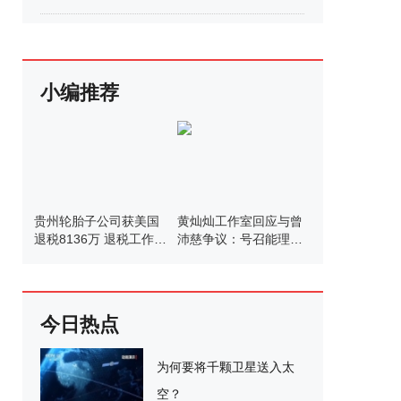
小编推荐
贵州轮胎子公司获美国
黄灿灿工作室回应与曾
退税8136万 退税工作正
沛慈争议：号召能理智
式启动
发言
今日热点
为何要将千颗卫星送入太
空？