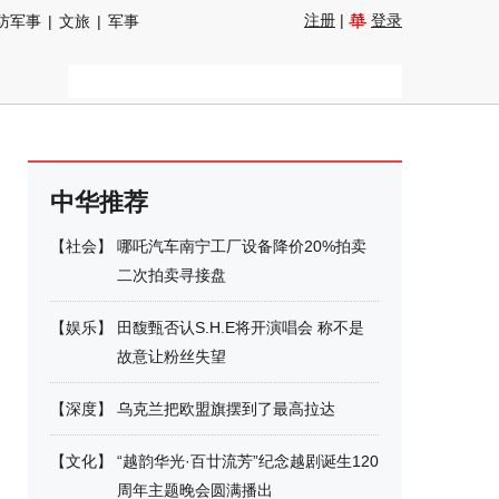
注册
|
登录
防军事
|
文旅
|
军事
中华推荐
【
社会
】
哪吒汽车南宁工厂设备降价20%拍卖
二次拍卖寻接盘
【
娱乐
】
田馥甄否认S.H.E将开演唱会 称不是
故意让粉丝失望
【
深度
】
乌克兰把欧盟旗摆到了最高拉达
【
文化
】
“越韵华光·百廿流芳”纪念越剧诞生120
周年主题晚会圆满播出