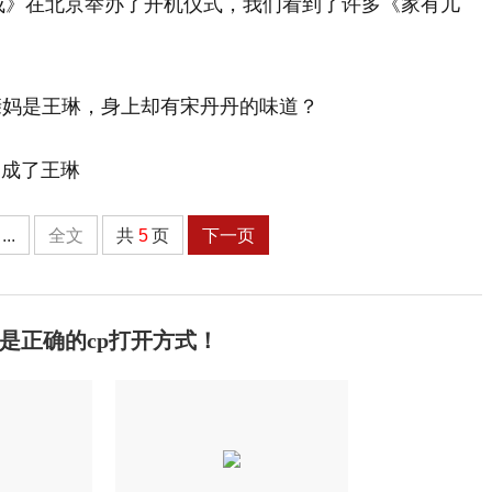
长成》在北京举办了开机仪式，我们看到了许多《家有儿
换成了王琳
...
全文
共
5
页
下一页
是正确的cp打开方式！