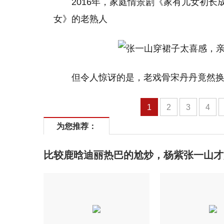
2016年，家庭情景剧《家有儿女初
女》的老熟人
但令人惊讶的是，老戏骨宋丹丹竟然
1
2
3
4
为您推荐：
比较鹿晗迪丽热巴的尬炒，杨紫张一山才