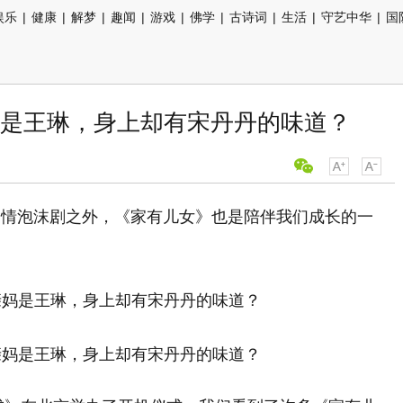
娱乐
|
健康
|
解梦
|
趣闻
|
游戏
|
佛学
|
古诗词
|
生活
|
守艺中华
|
国
是王琳，身上却有宋丹丹的味道？
爱情泡沫剧之外，《家有儿女》也是陪伴我们成长的一