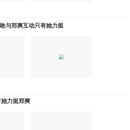
人敢与郑爽互动只有她力挺
有她力挺郑爽