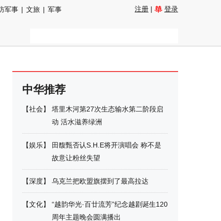
注册
|
登录
防军事
|
文旅
|
军事
中华推荐
【
社会
】
塔里木河第27次生态输水第二阶段启
动 活水滋养绿洲
【
娱乐
】
田馥甄否认S.H.E将开演唱会 称不是
故意让粉丝失望
【
深度
】
乌克兰把欧盟旗摆到了最高拉达
【
文化
】
“越韵华光·百廿流芳”纪念越剧诞生120
周年主题晚会圆满播出