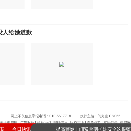
没人给她道歉
网上不良信息举报电话：010-56177181 执行主编：闫宪宝 CN066
关于中华网
|
广告服务
|
联系我们
|
招聘信息
|
版权声明
|
豁免条款
|
友情链接
|
中华网
今日快讯
提高警惕！绷紧暑期护娃安全这根弦
版权所有 中华网