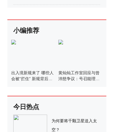
小编推荐
出入境新规来了 哪些人
黄灿灿工作室回应与曾
会被“拦住” 新规背后的
沛慈争议：号召能理智
考量
发言
今日热点
为何要将千颗卫星送入太
空？