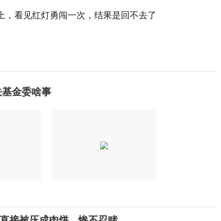
关基金委啥事
直接被压成肉饼，惨不忍睹