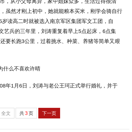
南昌市，从小父母离异，家中姐妹众多，生活过得很清
做，虽然才刚上初中，她就能粮本买米，刚学会骑自行
15岁读高二时就被选入南京军区集团军文工团，自
在当文艺兵的三年里，刘涛重复着早上5点起床，6点集
还要长跑3公里，过着挑水、种菜、养猪等简单又艰
008年1月6日，刘涛与老公王珂正式举行婚礼，并于
全文
共
3
页
下一页