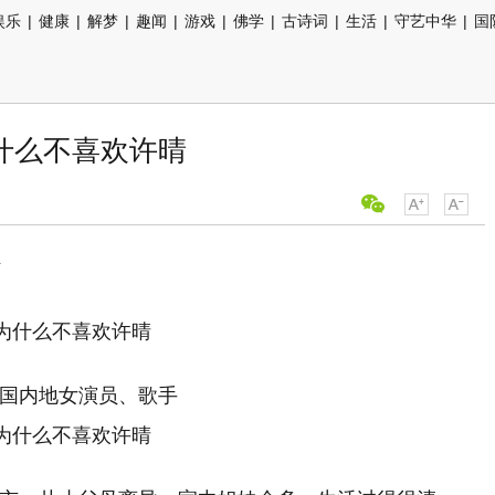
娱乐
|
健康
|
解梦
|
趣闻
|
游戏
|
佛学
|
古诗词
|
生活
|
守艺中华
|
国
什么不喜欢许晴
活
中国内地女演员、歌手