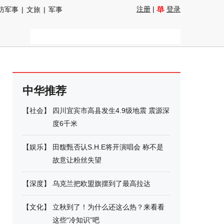
注册
|
登录
防军事
|
文旅
|
军事
中华推荐
【
社会
】
四川宜宾市高县发生4.9级地震 震源深
度6千米
【
娱乐
】
田馥甄否认S.H.E将开演唱会 称不是
故意让粉丝失望
【
深度
】
乌克兰把欧盟旗摆到了最高拉达
【
文化
】
立秋到了！为什么还这么热？来看看
这些“冷知识”吧