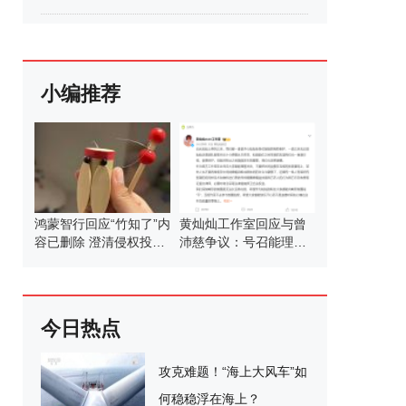
小编推荐
鸿蒙智行回应“竹知了”内
黄灿灿工作室回应与曾
容已删除 澄清侵权投诉
沛慈争议：号召能理智
真相
发言
今日热点
攻克难题！“海上大风车”如
何稳稳浮在海上？