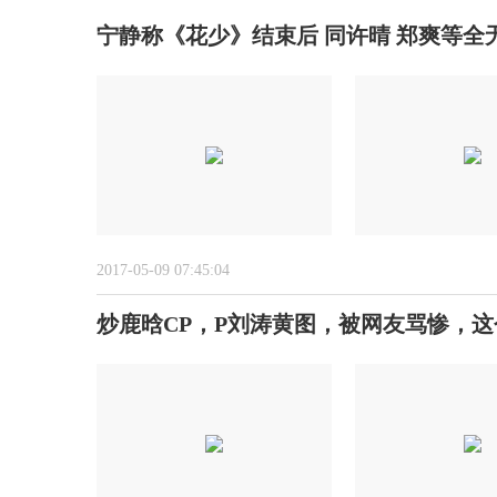
宁静称《花少》结束后 同许晴 郑爽等全
2017-05-09 07:45:04
炒鹿晗CP，P刘涛黄图，被网友骂惨，