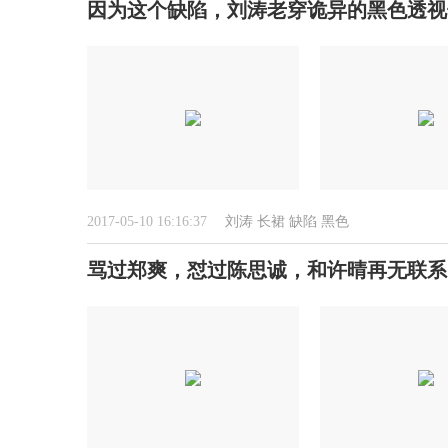
因为这个缺陷，刘涛老穿诡异的黑色透视
2017-05-10 16:16:37
刘涛
长裙
缺陷
黑色
骂过郑爽，怼过陈思诚，和许晴再无联系