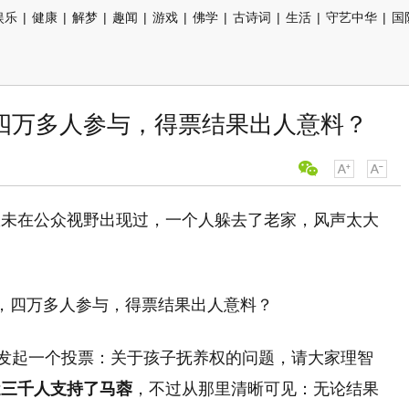
娱乐
|
健康
|
解梦
|
趣闻
|
游戏
|
佛学
|
古诗词
|
生活
|
守艺中华
|
国
四万多人参与，得票结果出人意料？
从未在公众视野出现过，一个人躲去了老家，风声太大
，发起一个投票：关于孩子抚养权的问题，请大家理智
近三千人支持了马蓉
，不过从那里清晰可见：无论结果