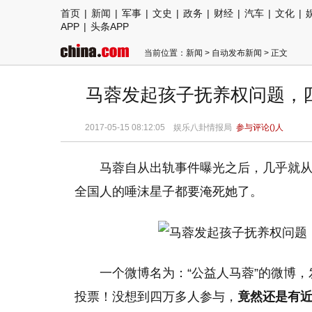
首页
|
新闻
|
军事
|
文史
|
政务
|
财经
|
汽车
|
文化
|
APP
|
头条APP
当前位置：
新闻
>
自动发布新闻
> 正文
马蓉发起孩子抚养权问题，
2017-05-15 08:12:05 娱乐八卦情报局
参与评论(
)人
马蓉自从出轨事件曝光之后，几乎就
全国人的唾沫星子都要淹死她了。
一个微博名为：“公益人马蓉”的微博
投票！没想到四万多人参与，
竟然还是有