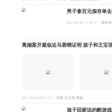
男子拿百元假存单去
2017-05-09 13:30:27
假存单
离婚案开庭临近马蓉晒证明 孩子和王宝
2017-05-10 08:55:13
马蓉
王宝强
离婚
孩子回家说的酷游戏