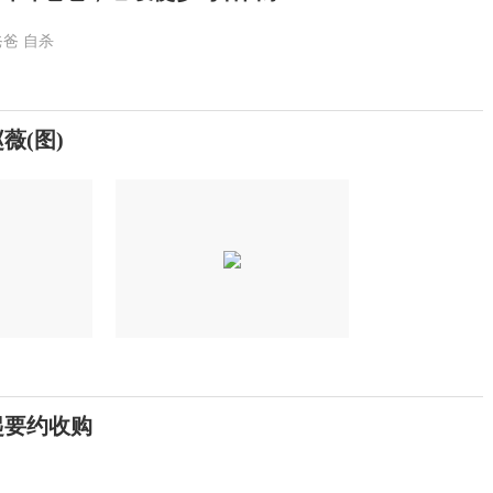
爸爸
自杀
薇(图)
起要约收购