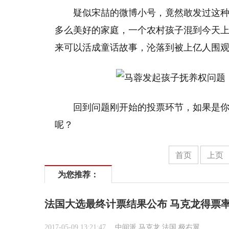
疑似宋喆的微博小号，竟然敢发过这
多么美好的家庭，一个农村孩子混到今天
来可以活成童话故事，沦落到被上亿人围
回到问题刚开始的投票环节，如果是
呢？
首页
上页
为您推荐：
法国大选最终计票结果公布 马克龙得票率6
2017-05-09 13:21:47
中间派
马克龙
法国
极右翼