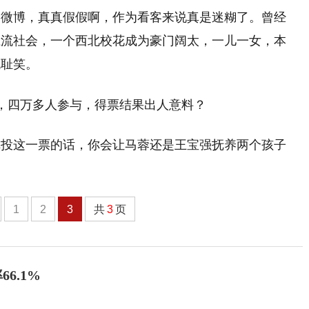
种微博，真真假假啊，作为看客来说真是迷糊了。曾经
上流社会，一个西北校花成为豪门阔太，一儿一女，本
观耻笑。
你投这一票的话，你会让马蓉还是王宝强抚养两个孩子
1
2
3
共
3
页
6.1%