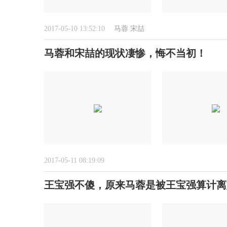
2017-05-10 13:52:10
马蓉
宋喆
马蓉和宋喆的现状凄惨，悔不当初！
2017-05-11 08:19:09
王宝强不傻，原来马蓉是被王宝强算计离