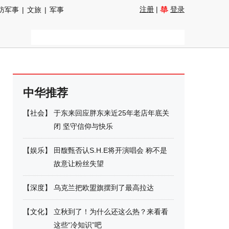
注册
|
登录
防军事
|
文旅
|
军事
中华推荐
【
社会
】
于东来回应胖东来近25年老店年底关
闭 坚守信仰与快乐
【
娱乐
】
田馥甄否认S.H.E将开演唱会 称不是
故意让粉丝失望
【
深度
】
乌克兰把欧盟旗摆到了最高拉达
【
文化
】
立秋到了！为什么还这么热？来看看
这些“冷知识”吧