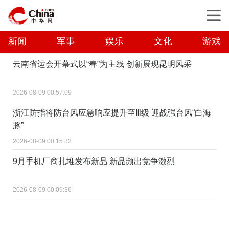
新闻
军事
娱乐
文化
游戏
云南省运会开幕式以“春”为主线 创新展现昆明风采
2026-08-09 00:57:09
浙江防指将防台风应急响应提升至Ⅲ级 迎战强台风“白海
豚”
2026-08-09 00:15:32
9月手机厂商扎堆发布新品 新品频出竞争激烈
2026-08-09 00:09:36