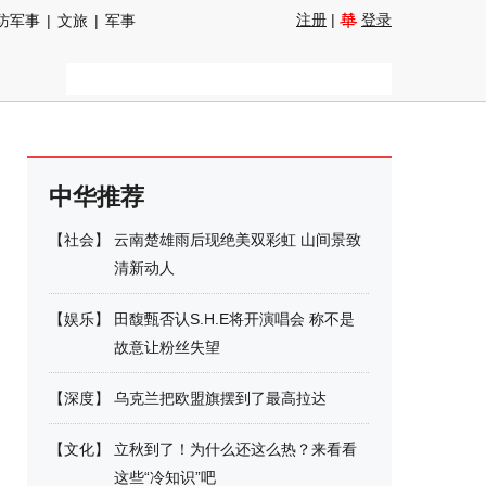
注册
|
登录
防军事
|
文旅
|
军事
中华推荐
【
社会
】
云南楚雄雨后现绝美双彩虹 山间景致
清新动人
【
娱乐
】
田馥甄否认S.H.E将开演唱会 称不是
故意让粉丝失望
【
深度
】
乌克兰把欧盟旗摆到了最高拉达
【
文化
】
立秋到了！为什么还这么热？来看看
这些“冷知识”吧