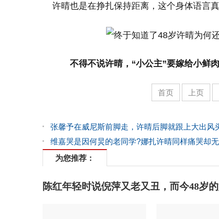
许晴也是在挣扎保持距离，这个身体语言
不得不说许晴，“小公主”要嫁给小鲜肉
首页
上页
张馨予在威尼斯前脚走，许晴后脚就跟上大出风
维嘉哭是因何炅的老同学?娜扎许晴同样痛哭却
为您推荐：
陈红年轻时说倪萍又老又丑，而今48岁的