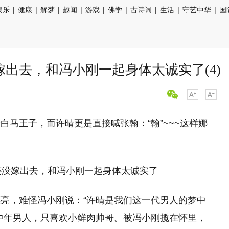
娱乐
|
健康
|
解梦
|
趣闻
|
游戏
|
佛学
|
古诗词
|
生活
|
守艺中华
|
国
嫁出去，和冯小刚一起身体太诚实了(4)
马王子，而许晴更是直接喊张翰：“翰”~~~这样娜
亮，难怪冯小刚说：“许晴是我们这一代男人的梦中
中年男人，只喜欢小鲜肉帅哥。被冯小刚揽在怀里，