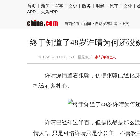
首页
|
新闻
|
军事
|
文史
|
政务
|
财经
|
汽车
|
文化
|
APP
|
头条APP
当前位置：
新闻
>
自动发布新闻
> 正文
终于知道了48岁许晴为何还没
2017-05-13 08:03:53 星见娱乐
参与评论(
)人
许晴深情望着张翰，仿佛张翰已经化身白
扎该有多扎心。
许晴已经年过半百，但是依然是那么漂
情人”。只是可惜许晴只是小公主，不喜欢