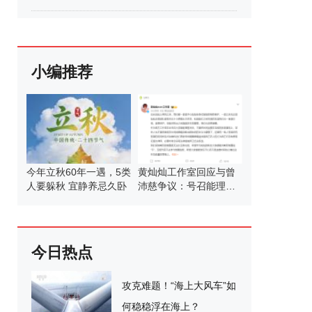
小编推荐
今年立秋60年一遇，5类
黄灿灿工作室回应与曾
人要躲秋 宜静养忌久卧
沛慈争议：号召能理智
发言
今日热点
攻克难题！“海上大风车”如
何稳稳浮在海上？