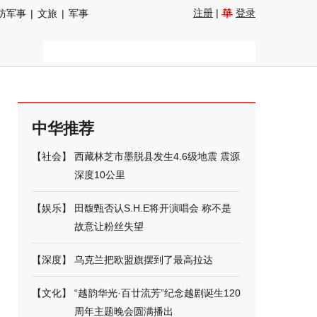
注册
|
登录
防军事
|
文旅
|
军事
中华推荐
【
社会
】
西藏林芝市墨脱县发生4.6级地震 震源
深度10公里
【
娱乐
】
田馥甄否认S.H.E将开演唱会 称不是
故意让粉丝失望
【
深度
】
乌克兰把欧盟旗摆到了最高拉达
【
文化
】
“越韵华光·百廿流芳”纪念越剧诞生120
周年主题晚会圆满播出