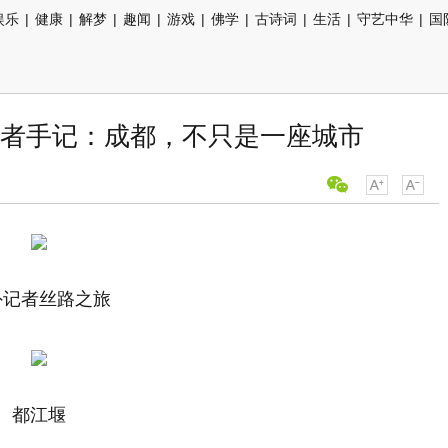
娱乐
|
健康
|
解梦
|
趣闻
|
游戏
|
佛学
|
古诗词
|
生活
|
守艺中华
|
国
者手记：成都，不只是一座城市
外记者丝路之旅
都江堰