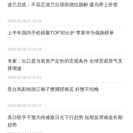
波兰总统：不容忍波兰出现班德拉旗帜 援乌带上价签
2026-08-08 22:42:08
上半年国内手机销量TOP30出炉 苹果华为领跑榜单
2026-08-08 22:41:15
专家：出口是当前资产定价的宏观条件 全球贸易景气支
撑增速
2026-08-08 22:40:51
受台风影响浙江梭子蟹捕捞推迟 好蟹不怕晚
2026-08-08 22:40:27
美日联手干预为何难敌日元下行趋势 短期反弹难改长期
趋势