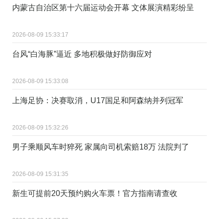
内蒙古自治区第十六届运动会开幕 文体展演精彩纷呈
2026-08-09 15:33:17
台风“白海豚”逼近 多地积极做好防御应对
2026-08-09 15:33:08
上海足协：决赛取消，U17国足和阿森纳并列冠军
2026-08-09 15:32:26
男子乘顺风车时猝死 家属向司机索赔18万 法院判了
2026-08-09 15:31:35
新生可提前20天预约购火车票！官方指南请查收