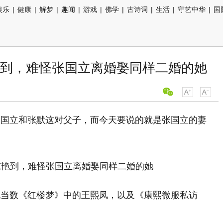
娱乐
|
健康
|
解梦
|
趣闻
|
游戏
|
佛学
|
古诗词
|
生活
|
守艺中华
|
国
到，难怪张国立离婚娶同样二婚的她
张国立和张默这对父子，而今天要说的就是张国立的妻
色当数《红楼梦》中的王熙凤，以及《康熙微服私访