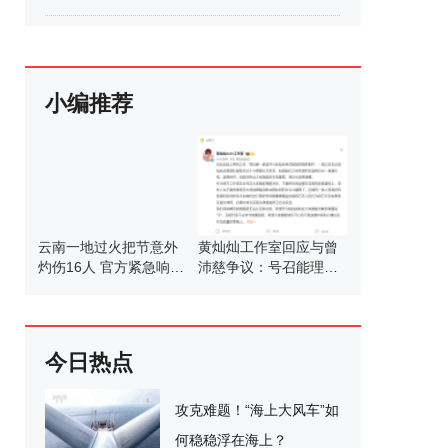
小编推荐
云南一地过火把节意外
黄灿灿工作室回应与曾
灼伤16人 官方紧急响应
沛慈争议：号召能理智
救治
发言
今日热点
攻克难题！“海上大风车”如
何稳稳浮在海上？