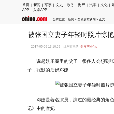
首页
|
新闻
|
军事
|
文史
|
政务
|
财经
|
汽车
|
文化
|
APP
|
头条APP
当前位置：
新闻
>
自动发布新闻
> 正文
被张国立妻子年轻时照片惊艳
2017-05-09 13:10:59 娱乐而已的
参与评论(
)人
说起娱乐圈里的父子，很多人会想到
子，张默的后妈邓婕
邓婕是著名演员，演过的最经典的角
记》中的宜妃