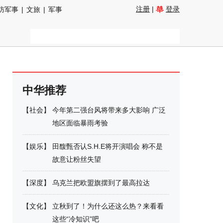
注册
|
登录
防军事
|
文旅
|
军事
中华推荐
【
社会
】
今年第二强台风将带来多大影响 广泛
地区面临暴雨考验
【
娱乐
】
田馥甄否认S.H.E将开演唱会 称不是
故意让粉丝失望
【
深度
】
乌克兰把欧盟旗摆到了最高拉达
【
文化
】
立秋到了！为什么还这么热？来看看
这些“冷知识”吧