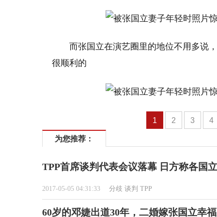
而张国立在演艺圈里的地位不用多说
很顺利的
1
2
3
4
为您推荐：
TPP首席谈判代表会议落幕 日方称各国
2017-05-05 04:31:33
分歧
谈判
TPP
60岁的邓婕出道30年，二婚嫁张国立幸