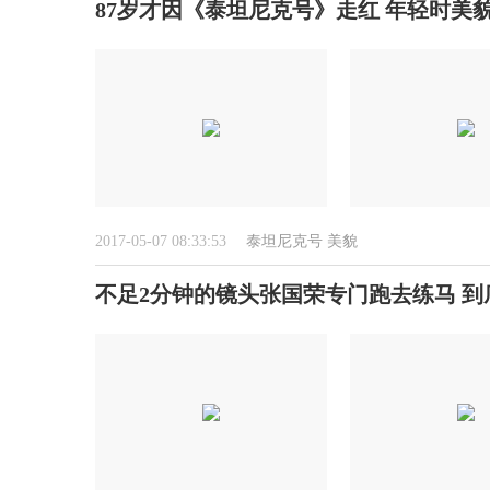
87岁才因《泰坦尼克号》走红 年轻时美貌
2017-05-07 08:33:53
泰坦尼克号
美貌
不足2分钟的镜头张国荣专门跑去练马 到