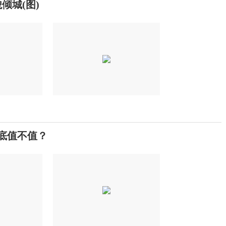
倾城(图)
底值不值？